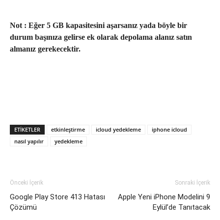
Not : Eğer 5 GB kapasitesini aşarsanız yada böyle bir
durum başınıza gelirse ek olarak depolama alanız satın
almanız gerekecektir.
ETIKETLER
etkinleştirme
icloud yedekleme
iphone icloud
nasıl yapılır
yedekleme
Önceki İçerik
Sonraki İçerik
Google Play Store 413 Hatası
Apple Yeni iPhone Modelini 9
Çözümü
Eylül’de Tanıtacak