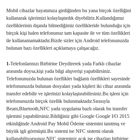
Mobil cihazlar hayatımıza girdiğinden bu yana birçok özelliğini
kullanarak işlerimizi kolaylaştırdık diyebiliriz.Kullandığımız
özelliklerinin dışında bilmediğimiz özellikleride bulunduğu için
birçok kişi halen telefonunuz tam kapasite ile ve tüm özellikleri
ile kullanamamaktadır.Bizde sizler için Android telefonunuzda
bulunan bazı özellikleri açıklamaya çalışacağız.
1-
Telefonlarınızı Birbirine Deydirerek yada Farklı cihazlar
arasında doysa,kişi yada bilgi alışverişi yapabilirsiniz.
Telefonunuzda bulunan özellikler bağlantı özellikleri sayesinde
telefonunuzda bulunan dosyaları yada kişileri iki cihaz arasında
transfer edebilir ve işlerinizi kolaylaştırabilirsiniz.Bu işlem için
telefonunuzda birçok özellik bulunmaktadır.Sırasıyla
Beam,Bluetooth,NFC yada uygulama bazlı olarak bu transfer
işlemini yapabilirsiniz.Bildiğiniz gibi Google Google I/O 2015
etkinliğinde Android Pay Mobil Ödeme sistemini tanıtmış ve
büyük igli görmüştü.Bu sistemi ise NFC sistemi olarak
kullanabiliyorsunuz.NFC sisteminiz açık ise cihazları birbirine