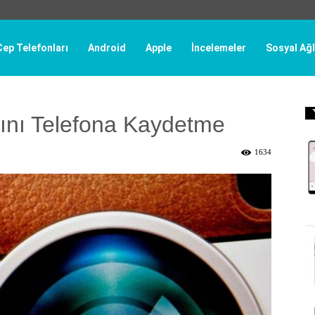
Cep Telefonları
Android
Apple
İncelemeler
Sosyal Ağl
rını Telefona Kaydetme
1634