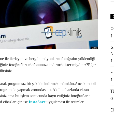
O
1
G
N
e ile ilerleyen ve hergün milyonlarca fotoğrafın yüklendiği
1
iniz fotoğrafları telefonunuza indirmek ister miydiniz?Eğer
irsiniz.
F
1
parak programsız bir şekilde indirmek mümkün.Ancak mobil
 program ile yapmak zorundasınız.Akıllı cihazlarda ekran
T
rsiniz ama bu işlem sonucunda kayıt ettiğiniz fotoğrafların
0
d cihazlar için ise
InstaSave
uygulaması ile resimleri
E