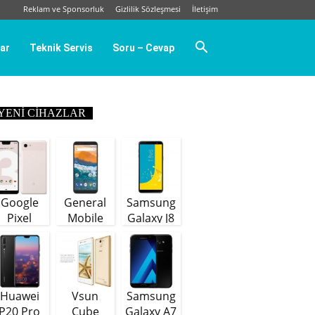
Reklam ve Sponsorluk
Gizlilik Sözleşmesi
İletişim
ar
Teknik Servis
Soru – Cevap
YENI CIHAZLAR
Google
General
Samsung
Pixel
Mobile
Galaxy J8
GM9 Plus
(64 GB)
Huawei
Vsun
Samsung
P20 Pro
Cube
Galaxy A7