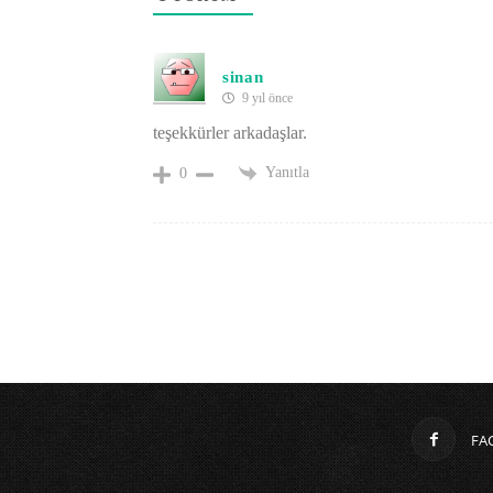
sinan
9 yıl önce
teşekkürler arkadaşlar.
Yanıtla
0
FA