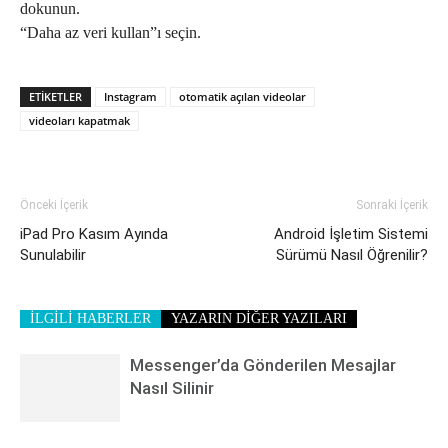
dokunun.
“Daha az veri kullan”ı seçin.
ETIKETLER
Instagram
otomatik açılan videolar
videoları kapatmak
Önceki İçerik
Sonraki İçerik
iPad Pro Kasım Ayında
Android İşletim Sistemi
Sunulabilir
Sürümü Nasıl Öğrenilir?
İLGİLİ HABERLER
YAZARIN DİĞER YAZILARI
Messenger’da Gönderilen Mesajlar
Nasıl Silinir