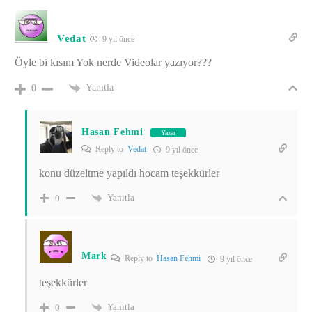
Vedat
9 yıl önce
Öyle bi kısım Yok nerde Videolar yazıyor???
Yanıtla
0
Hasan Fehmi
Yazar
Reply to
Vedat
9 yıl önce
konu düzeltme yapıldı hocam teşekkürler
Yanıtla
0
Mark
Reply to
Hasan Fehmi
9 yıl önce
teşekkürler
Yanıtla
0