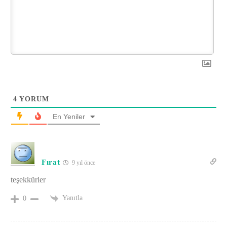
4
YORUM
En Yeniler
Fırat
9 yıl önce
teşekkürler
Yanıtla
0