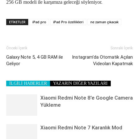
256 GB modeli ile karşımıza geleceği söyleniyor.
ETIKETLER
iPad pro
iPad Pro özellikleri
ne zaman çıkacak
Önceki İçerik
Sonraki İçerik
Galaxy Note 5, 4 GB RAM ile
Instagram’da Otomatik Açılan
Geliyor
Videoları Kapatmak
İLGİLİ HABERLER
YAZARIN DİĞER YAZILARI
Xiaomi Redmi Note 8’e Google Camera
Yükleme
Xiaomi Redmi Note 7 Karanlık Mod