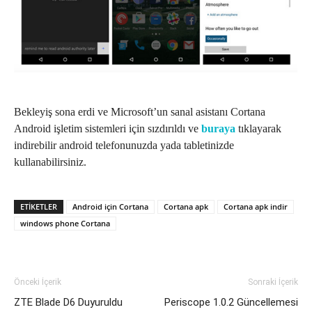
Bekleyiş sona erdi ve Microsoft’un sanal asistanı Cortana
Android işletim sistemleri için sızdırıldı ve
buraya
tıklayarak
indirebilir android telefonunuzda yada tabletinizde
kullanabilirsiniz.
ETIKETLER
Android için Cortana
Cortana apk
Cortana apk indir
windows phone Cortana
Önceki İçerik
Sonraki İçerik
ZTE Blade D6 Duyuruldu
Periscope 1.0.2 Güncellemesi