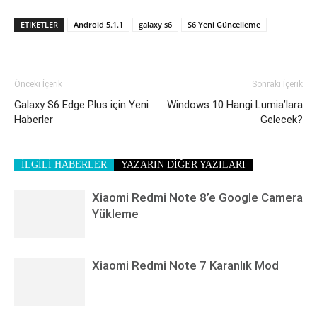
ETIKETLER
Android 5.1.1
galaxy s6
S6 Yeni Güncelleme
Önceki İçerik
Sonraki İçerik
Galaxy S6 Edge Plus için Yeni
Windows 10 Hangi Lumia’lara
Haberler
Gelecek?
İLGİLİ HABERLER
YAZARIN DİĞER YAZILARI
Xiaomi Redmi Note 8’e Google Camera
Yükleme
Xiaomi Redmi Note 7 Karanlık Mod