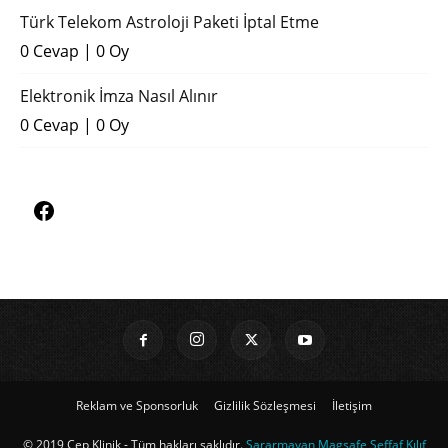
Türk Telekom Astroloji Paketi İptal Etme
0 Cevap
|
0 Oy
Elektronik İmza Nasıl Alınır
0 Cevap
|
0 Oy
Reklam ve Sponsorluk
Gizlilik Sözleşmesi
İletişim
© 2019 Cep Klinik - Tüm hakları saklıdır.
Sararmayan Magsafe Şeffaf Kılıf