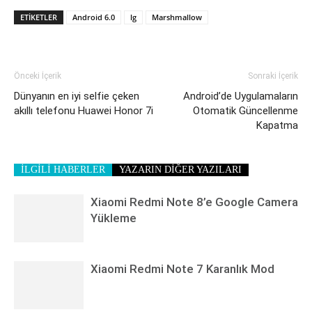
ETIKETLER
Android 6.0
lg
Marshmallow
Önceki İçerik
Sonraki İçerik
Dünyanın en iyi selfie çeken
Android’de Uygulamaların
akıllı telefonu Huawei Honor 7i
Otomatik Güncellenme
Kapatma
İLGİLİ HABERLER
YAZARIN DİĞER YAZILARI
Xiaomi Redmi Note 8’e Google Camera
Yükleme
Xiaomi Redmi Note 7 Karanlık Mod