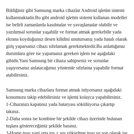
Bildiğiniz gibi Samsung marka cihazlar Android işletim sistemi
kullanmaktadır.Bu gibi android işletim sistemi kullanan modeller
ise belirli zamanlarda kasılmalar ve yavaşlamalar olabilir ve
yazılımsal sorunlar yaşabilir ve format atmak gerekebilir yada
ekrana koyduğunuz desen kilidini unutursanız yada hatalı olarak
giriş yaparsanız cihazı sıfırlamak gerekmektedir.Bu anlattığımız
durumlara göre ise yapamanız gereken işlem ise aşağıdaki
gibidir.Yani Samsung bir cihaza sahipseniz ve sorunlar
yaşıyorsanız anlatacağımız yöntemle sıfırlama yapabilir format
atabilirsiniz.
Samsung marka cihazlara format atmak istiyorsanız aşağıdaki
konumuzu takip edebilirsiniz ve işlemi kolayca yapabilirsiniz.
1-Cihazınızı kapatınız yada bataryası sökülüyorsa çıkartıp
takınız.
2-Daha sonra ise kombine bir şekilde cihazı üzerinde bulunan
tuşlara göstereceğimiz şekilde basınız.
3-Home tuşu yani orta tuş + ses yükseltme tuşu ve son olarak ise