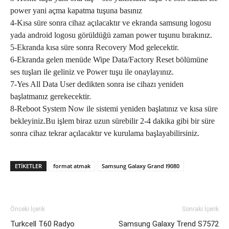
power yani açma kapatma tuşuna basınız
4-Kısa süre sonra cihaz açılacaktır ve ekranda samsung logosu
yada android logosu görüldüğü zaman power tuşunu bırakınız.
5-Ekranda kısa süre sonra Recovery Mod gelecektir.
6-Ekranda gelen menüde Wipe Data/Factory Reset bölümüne
ses tuşları ile geliniz ve Power tuşu ile onaylayınız.
7-Yes All Data User dedikten sonra ise cihazı yeniden
başlatmanız gerekecektir.
8-Reboot System Now ile sistemi yeniden başlatınız ve kısa süre
bekleyiniz.Bu işlem biraz uzun sürebilir 2-4 dakika gibi bir süre
sonra cihaz tekrar açılacaktır ve kurulama başlayabilirsiniz.
ETIKETLER
format atmak
Samsung Galaxy Grand I9080
Önceki İçerik
Sonraki İçerik
Turkcell T60 Radyo
Samsung Galaxy Trend S7572