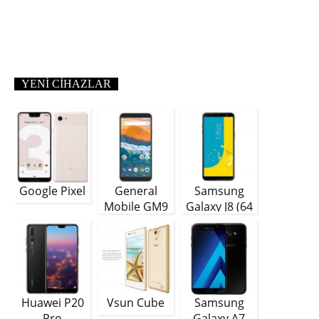
YENI CIHAZLAR
Google Pixel
General
Samsung
Mobile GM9
Galaxy J8 (64
Plus
GB)
Huawei P20
Vsun Cube
Samsung
Pro
Galaxy A7