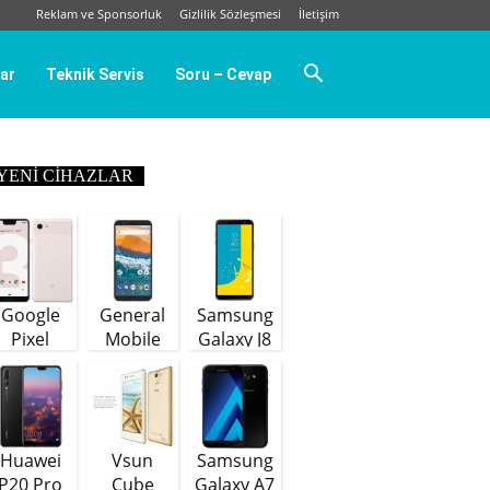
Reklam ve Sponsorluk
Gizlilik Sözleşmesi
İletişim
ar
Teknik Servis
Soru – Cevap
YENI CIHAZLAR
Google
General
Samsung
Pixel
Mobile
Galaxy J8
GM9 Plus
(64 GB)
Huawei
Vsun
Samsung
P20 Pro
Cube
Galaxy A7