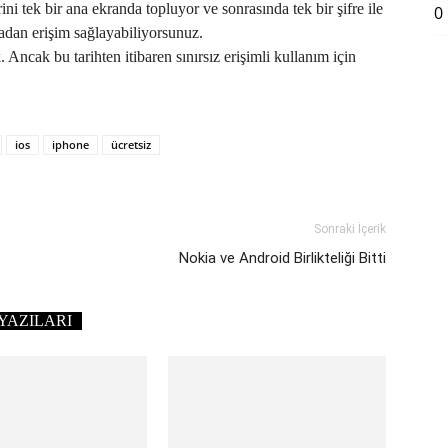
ini tek bir ana ekranda topluyor ve sonrasında tek bir şifre ile
0
madan erişim sağlayabiliyorsunuz.
Ancak bu tarihten itibaren sınırsız erişimli kullanım için
ios
iphone
ücretsiz
Sonraki İçerik
Nokia ve Android Birlikteliği Bitti
YAZILARI