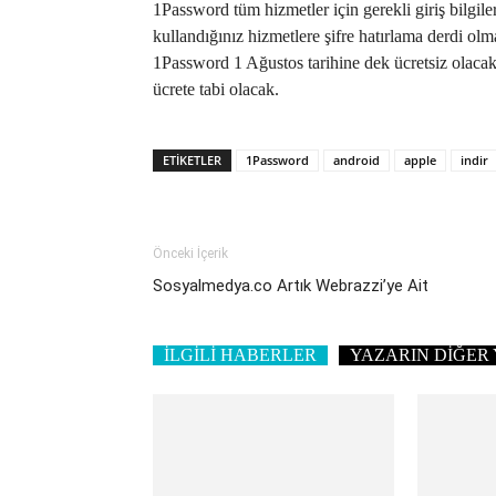
1Password tüm hizmetler için gerekli giriş bilgiler
kullandığınız hizmetlere şifre hatırlama derdi ol
1Password 1 Ağustos tarihine dek ücretsiz olacak. 
ücrete tabi olacak.
ETIKETLER
1Password
android
apple
indir
Önceki İçerik
Sosyalmedya.co Artık Webrazzi’ye Ait
İLGİLİ HABERLER
YAZARIN DİĞER 