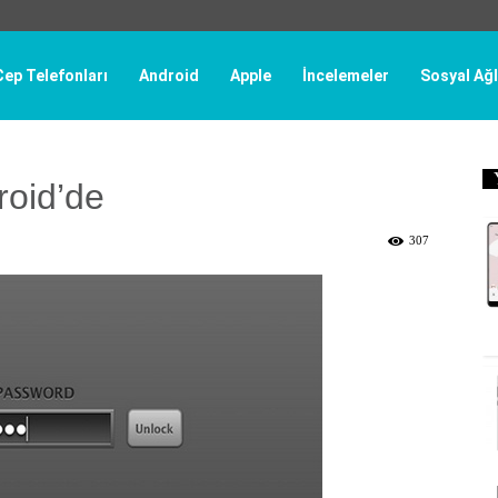
Cep Telefonları
Android
Apple
İncelemeler
Sosyal Ağl
roid’de
307