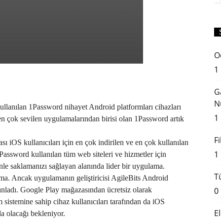
O
1
G
N
kullanılan 1Password nihayet Android platformları cihazları
1
n en çok sevilen uygulamalarından birisi olan 1Password artık
F
 iOS kullanıcıları için en çok indirilen ve en çok kullanılan
1
Password kullanılan tüm web siteleri ve hizmetler için
venle saklamanızı sağlayan alanında lider bir uygulama.
T
ma. Ancak uygulamanın geliştiricisi AgileBits Android
ınladı. Google Play mağazasından ücretsiz olarak
0
 sistemine sahip cihaz kullanıcıları tarafından da iOS
E
da olacağı bekleniyor.