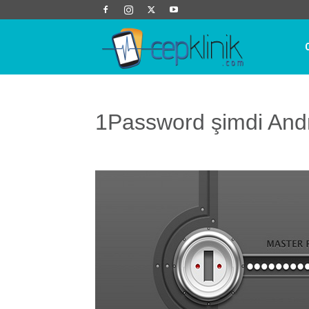
Cep
Klinik
1Password şimdi And