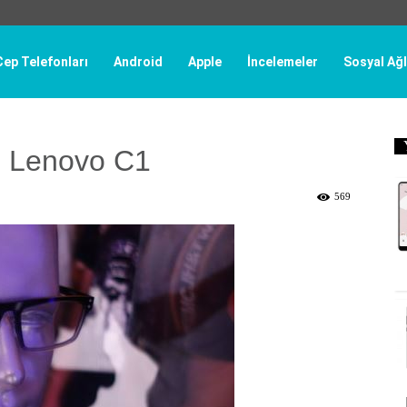
Cep Telefonları
Android
Apple
İncelemeler
Sosyal Ağl
ü Lenovo C1
569