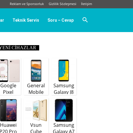
Reklam ve Sponsorluk
Gizlilik Sözleşmesi
İletişim
ar
Teknik Servis
Soru – Cevap
YENI CIHAZLAR
Google
General
Samsung
Pixel
Mobile
Galaxy J8
GM9 Plus
(64 GB)
Huawei
Vsun
Samsung
P20 Pro
Cube
Galaxy A7