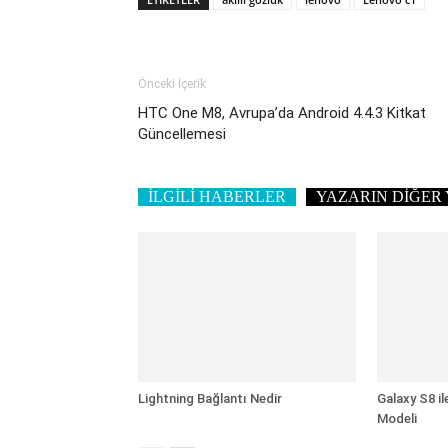
Önceki İçerik
HTC One M8, Avrupa’da Android 4.4.3 Kitkat
Güncellemesi
İLGİLİ HABERLER
YAZARIN DİĞER 
Lightning Bağlantı Nedir
Galaxy S8 il
Modeli