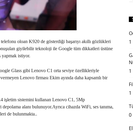
O
1
ı telefonu oloan K920 de gösterdiği başarıyı akıllı gözlükleri
uşulan giyilebilir teknoloji ile Google tüm dikkatleri üstüne
G
ş yapmak istiyor.
N
1
Google Glass gibi Lenovo C1 orta seviye özellikleriyle
gi vermeyen Lenovo firması Ekim ayında daha kapsamlı bir
F
1
0.4 işletim sistemini kullanan Lenovo C1, 5Mp
T
 depolama alanı bulunuyor.Ayrıca cihazda WiFi, ses tanıma,
kleri de bulunmakta..
0
E