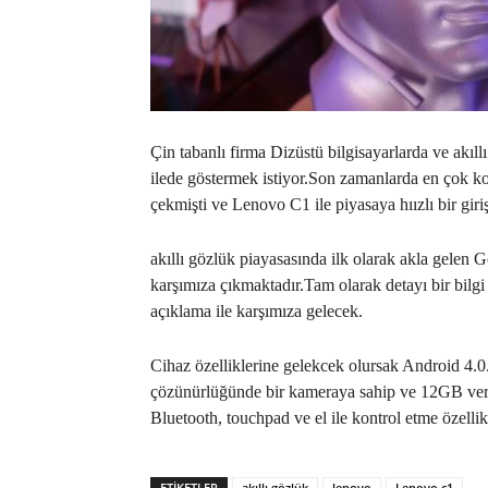
Çin tabanlı firma Dizüstü bilgisayarlarda ve akıll
ilede göstermek istiyor.Son zamanlarda en çok kon
çekmişti ve Lenovo C1 ile piyasaya hıızlı bir giri
akıllı gözlük piayasasında ilk olarak akla gelen 
karşımıza çıkmaktadır.Tam olarak detayı bir bil
açıklama ile karşımıza gelecek.
Cihaz özelliklerine gelekcek olursak Android 4.
çözünürlüğünde bir kameraya sahip ve 12GB veri
Bluetooth, touchpad ve el ile kontrol etme özelli
ETIKETLER
akıllı gözlük
lenovo
Lenovo c1