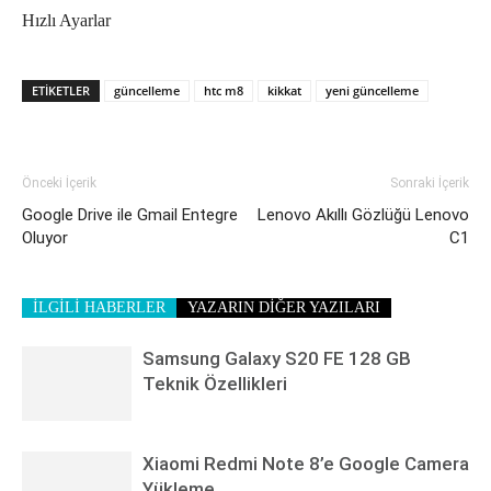
Hızlı Ayarlar
ETIKETLER
güncelleme
htc m8
kikkat
yeni güncelleme
Önceki İçerik
Sonraki İçerik
Google Drive ile Gmail Entegre
Lenovo Akıllı Gözlüğü Lenovo
Oluyor
C1
İLGİLİ HABERLER
YAZARIN DİĞER YAZILARI
Samsung Galaxy S20 FE 128 GB
Teknik Özellikleri
Xiaomi Redmi Note 8’e Google Camera
Yükleme