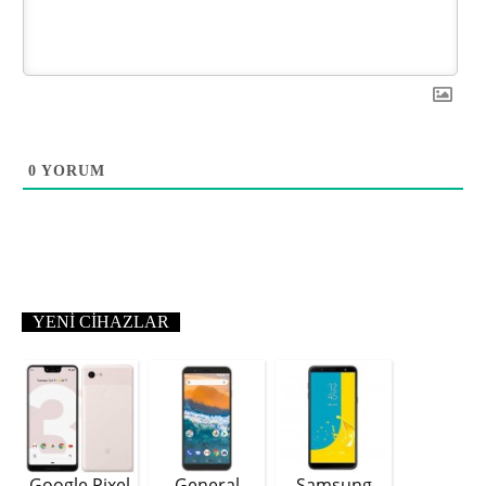
0
YORUM
YENI CIHAZLAR
Google Pixel
General
Samsung