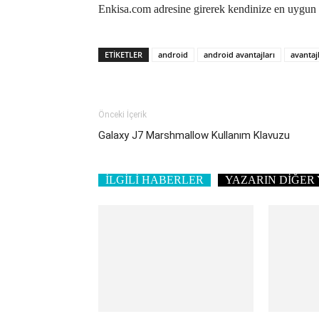
Enkisa.com adresine girerek kendinize en uygun ü
ETIKETLER
android
android avantajları
avantajl
Önceki İçerik
Galaxy J7 Marshmallow Kullanım Klavuzu
İLGİLİ HABERLER
YAZARIN DİĞER 