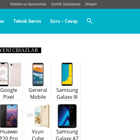
Reklam ve Sponsorluk
Gizlilik Sözleşmesi
İletişim
ar
Teknik Servis
Soru – Cevap
YENI CIHAZLAR
Google
General
Samsung
Pixel
Mobile
Galaxy J8
GM9 Plus
(64 GB)
Huawei
Vsun
Samsung
P20 Pro
Cube
Galaxy A7