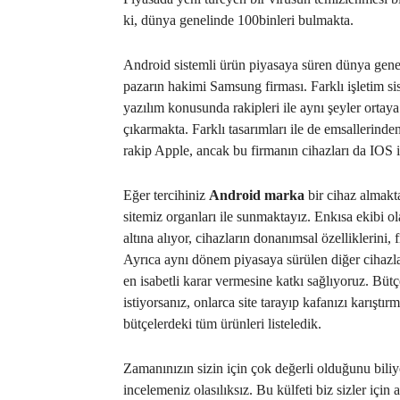
ki, dünya genelinde 100binleri bulmakta.
Android sistemli ürün piyasaya süren dünya gene
pazarın hakimi Samsung firması. Farklı işletim s
yazılım konusunda rakipleri ile aynı şeyler ortay
çıkarmakta. Farklı tasarımları ile de emsallerind
rakip Apple, ancak bu firmanın cihazları da IOS i
Eğer tercihiniz
Android marka
bir cihaz almakta
sitemiz organları ile sunmaktayız. Enkısa ekibi 
altına alıyor, cihazların donanımsal özelliklerini, f
Ayrıca aynı dönem piyasaya sürülen diğer cihazlarl
en isabetli karar vermesine katkı sağlıyoruz. Büt
istiyorsanız, onlarca site tarayıp kafanızı karışt
bütçelerdeki tüm ürünleri listeledik.
Zamanınızın sizin için çok değerli olduğunu bili
incelemeniz olasılıksız. Bu külfeti biz sizler için