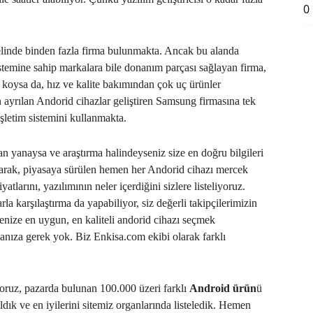
0
linde binden fazla firma bulunmakta. Ancak bu alanda
istemine sahip markalara bile donanım parçası sağlayan firma,
a koysa da, hız ve kalite bakımından çok uç ürünler
en ayrılan Andorid cihazlar geliştiren Samsung firmasına tek
şletim sistemini kullanmakta.
n yanaysa ve araştırma halindeyseniz size en doğru bilgileri
olarak, piyasaya sürülen hemen her Andorid cihazı mercek
iyatlarını, yazılımının neler içerdiğini sizlere listeliyoruz.
a karşılaştırma da yapabiliyor, siz değerli takipçilerimizin
çenize en uygun, en kaliteli andorid cihazı seçmek
ırmanıza gerek yok. Biz Enkisa.com ekibi olarak farklı
yoruz, pazarda bulunan 100.000 üzeri farklı
Android ürün
ü
 aldık ve en iyilerini sitemiz organlarında listeledik. Hemen