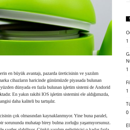
O
1
G
N
1
lerin en büyük avantajı, pazarda üreticisinin ve yazılım
e marka cihazların haricinde günümüzde piyasada bulunan
F
 yüzden dünyada en fazla bulunan işletim sistemi de Andorid
1
ktadır. En yakın rakibi IOS işletim sistemini ele aldığımızda,
isi daha kaliteli bu tartışılır.
T
0
tiricisinin çok olmasından kaynaklanmıyor. Yine buna paralel,
 bir sorununda muhatap birey bulma zorluğu yaşamıyorsunuz.
E
 saatler alabiliyor. Çünkü yazılım geliştiricisi o kadar fazla