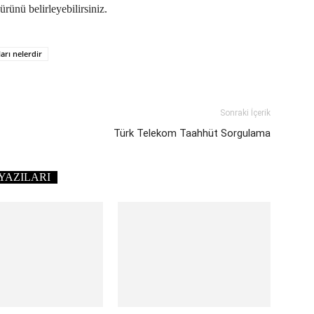
rünü belirleyebilirsiniz.
arı nelerdir
Sonraki İçerik
Türk Telekom Taahhüt Sorgulama
YAZILARI