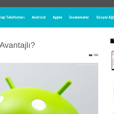
Cep Telefonları
Android
Apple
İncelemeler
Sosyal Ağl
vantajlı?
566