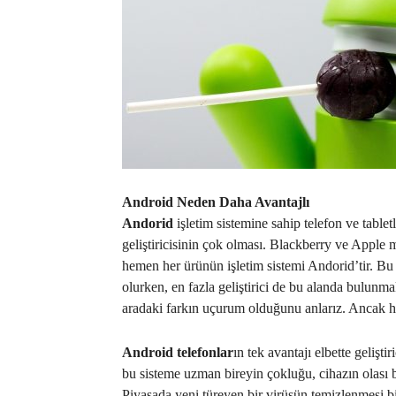
Android Neden Daha Avantajlı
Andorid
işletim sistemine sahip telefon ve tablet
geliştiricisinin çok olması. Blackberry ve Appl
hemen her ürünün işletim sistemi Andorid’tir. Bu
olurken, en fazla geliştirici de bu alanda bulunma
aradaki farkın uçurum olduğunu anlarız. Ancak hang
Android telefonlar
ın tek avantajı elbette geliş
bu sisteme uzman bireyin çokluğu, cihazın olası
Piyasada yeni türeyen bir virüsün temizlenmesi bile