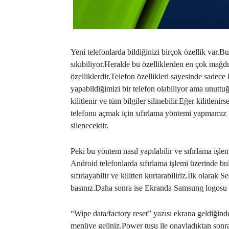
Yeni telefonlarda bildiğinizi birçok özellik var.B
sıkıbiliyor.Heralde bu özelliklerden en çok mağd
özelliklerdir.Telefon özellikleri sayesinde sadece 
yapabildiğimizi bir telefon olabiliyor ama unutt
kilitlenir ve tüm bilgiler silinebilir.Eğer kilitleni
telefonu açmak için sıfırlama yöntemi yapmamız g
silenecektir.
Peki bu yöntem nasıl yapılabilir ve sıfırlama işlem
Android telefonlarda sıfırlama işlemi üzerinde b
sıfırlayabilir ve kilitten kurtarabiliriz.İlk ola
basınız.Daha sonra ise Ekranda Samsung logosu g
“Wipe data/factory reset” yazısı ekrana geldiğinde
menüye geliniz.Power tuşu ile onayladıktan son