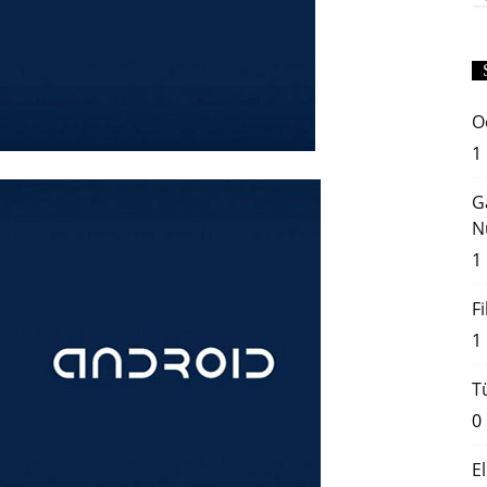
O
1
G
N
1
F
1
T
0
E