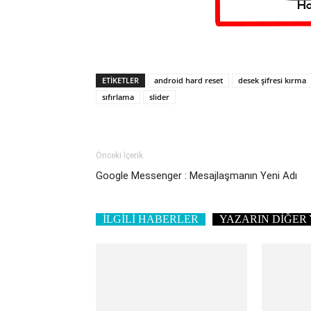
ETIKETLER
android hard reset
desek şifresi kırma
sıfırlama
slider
Önceki İçerik
Google Messenger : Mesajlaşmanın Yeni Adı
İLGİLİ HABERLER
YAZARIN DİĞER 