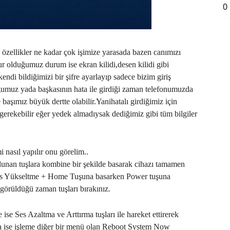
0
u özellikler ne kadar çok işimize yarasada bazen canımızı
ur olduğumuz durum ise ekran kilidi,desen kilidi gibi
kendi bildiğimizi bir şifre ayarlayıp sadece bizim giriş
uğumuz yada başkasının hata ile girdiği zaman telefonumuzda
rse başımız büyük dertte olabilir.Yanihatalı girdiğimiz için
erekebilir eğer yedek almadıysak dediğimiz gibi tüm bilgiler
i nasıl yapılır onu görelim..
ulunan tuşlara kombine bir şekilde basarak cihazı tamamen
rak Ses Yükseltme + Home Tuşuna basarken Power tuşuna
örüldüğü zaman tuşları bırakınız.
 ise Ses Azaltma ve Arttırma tuşları ile hareket ettirerek
ra ise işleme diğer bir menü olan Reboot System Now