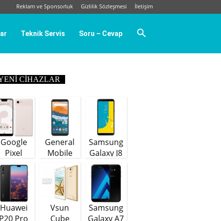
Reklam ve Sponsorluk
Gizlilik Sözleşmesi
İletişim
ar
Teknik Servis
Soru – Cevap
YENI CIHAZLAR
Google
General
Samsung
Pixel
Mobile
Galaxy J8
GM9 Plus
(64 GB)
Huawei
Vsun
Samsung
P20 Pro
Cube
Galaxy A7