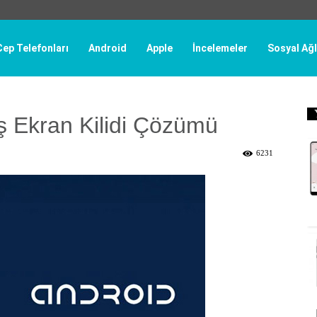
Cep Telefonları
Android
Apple
İncelemeler
Sosyal Ağl
ş Ekran Kilidi Çözümü
6231