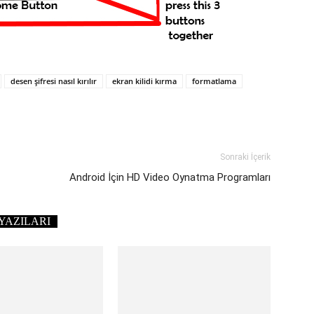
desen şifresi nasıl kırılır
ekran kilidi kırma
formatlama
Sonraki İçerik
Android İçin HD Video Oynatma Programları
YAZILARI