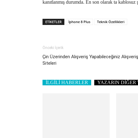
kanıtlanmış durumda. En son olarak ta kablosuz şar
ETIKETLER
İphone 8 Plus
Teknik Özellikleri
Önceki İçerik
Çin Üzerinden Alışveriş Yapabileceğiniz Alışveri
Siteleri
İLGİLİ HABERLER
YAZARIN DİĞER 