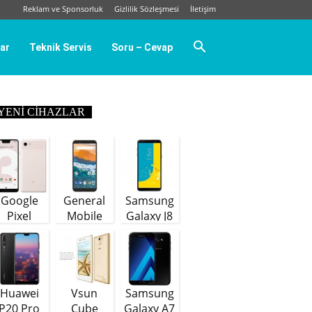
Reklam ve Sponsorluk
Gizlilik Sözleşmesi
İletişim
ar
Teknik Servis
Soru – Cevap
YENI CIHAZLAR
Google
General
Samsung
Pixel
Mobile
Galaxy J8
GM9 Plus
(64 GB)
Huawei
Vsun
Samsung
P20 Pro
Cube
Galaxy A7