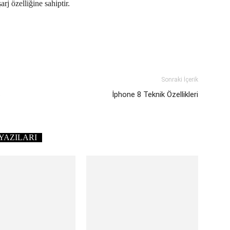
j özelliğine sahiptir.
Sonraki İçerik
ş
İphone 8 Teknik Özellikleri
YAZILARI