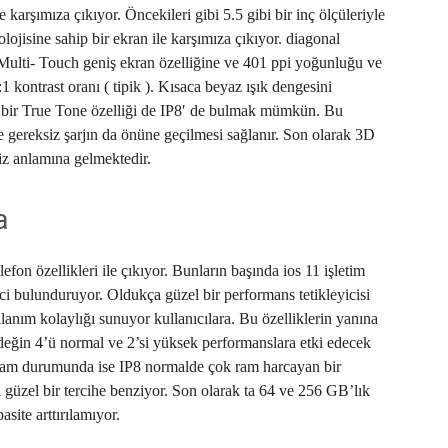
 karşımıza çıkıyor. Öncekileri gibi 5.5 gibi bir inç ölçüleriyle
ojisine sahip bir ekran ile karşımıza çıkıyor. diagonal
 Multi- Touch geniş ekran özelliğine ve 401 ppi yoğunluğu ve
 kontrast oranı ( tipik ). Kısaca beyaz ışık dengesini
iz bir True Tone özelliği de IP8′ de bulmak mümkün. Bu
e gereksiz şarjın da önüne geçilmesi sağlanır. Son olarak 3D
ğiz anlamına gelmektedir.
a
fon özellikleri ile çıkıyor. Bunların başında ios 11 işletim
mci bulunduruyor. Oldukça güzel bir performans tetikleyicisi
llanım kolaylığı sunuyor kullanıcılara. Bu özelliklerin yanına
değin 4’ü normal ve 2’si yüksek performanslara etki edecek
. Ram durumunda ise IP8 normalde çok ram harcayan bir
 güzel bir tercihe benziyor. Son olarak ta 64 ve 256 GB’lık
site arttırılamıyor.