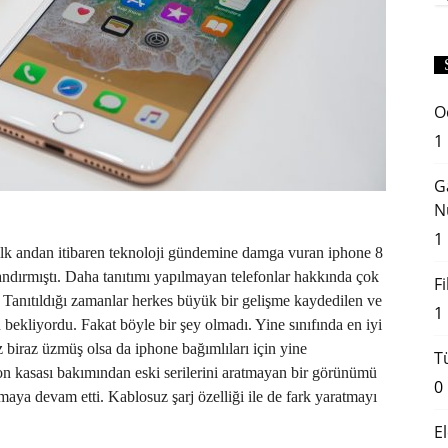
O
1
G
N
1
ğı ilk andan itibaren teknoloji gündemine damga vuran iphone 8
andırmıştı. Daha tanıtımı yapılmayan telefonlar hakkında çok
F
ı. Tanıtıldığı zamanlar herkes büyük bir gelişme kaydedilen ve
1
 bekliyordu. Fakat böyle bir şey olmadı. Yine sınıfında en iyi
az biraz üzmüş olsa da iphone bağımlıları için yine
T
on kasası bakımından eski serilerini aratmayan bir görünümü
0
maya devam etti. Kablosuz şarj özelliği ile de fark yaratmayı
E