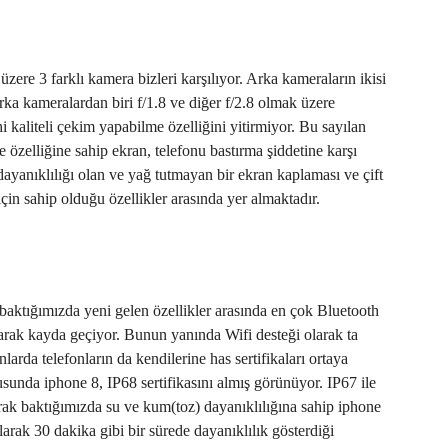
ere 3 farklı kamera bizleri karşılıyor. Arka kameraların ikisi
a kameralardan biri f/1.8 ve diğer f/2.8 olmak üzere
i kaliteli çekim yapabilme özelliğini yitirmiyor. Bu sayılan
e özelliğine sahip ekran, telefonu bastırma şiddetine karşı
ayanıklılığı olan ve yağ tutmayan bir ekran kaplaması ve çift
 için sahip olduğu özellikler arasında yer almaktadır.
baktığımızda yeni gelen özellikler arasında en çok Bluetooth
larak kayda geçiyor. Bunun yanında Wifi desteği olarak ta
arda telefonların da kendilerine has sertifikaları ortaya
sunda iphone 8, IP68 sertifikasını almış görünüyor. IP67 ile
larak baktığımızda su ve kum(toz) dayanıklılığına sahip iphone
larak 30 dakika gibi bir sürede dayanıklılık gösterdiği