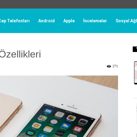
Cep Telefonları
Android
Apple
İncelemeler
Sosyal Ağl
zellikleri
271