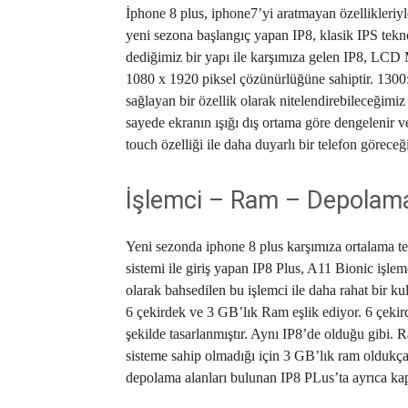
İphone 8 plus, iphone7’yi aratmayan özellikleriyle
yeni sezona başlangıç yapan IP8, klasik IPS teknol
dediğimiz bir yapı ile karşımıza gelen IP8, LCD
1080 x 1920 piksel çözünürlüğüne sahiptir. 1300:1
sağlayan bir özellik olarak nitelendirebileceğim
sayede ekranın ışığı dış ortama göre dengelenir v
touch özelliği ile daha duyarlı bir telefon görece
İşlemci – Ram – Depolam
Yeni sezonda iphone 8 plus karşımıza ortalama tele
sistemi ile giriş yapan IP8 Plus, A11 Bionic işle
olarak bahsedilen bu işlemci ile daha rahat bir ku
6 çekirdek ve 3 GB’lık Ram eşlik ediyor. 6 çekir
şekilde tasarlanmıştır. Aynı IP8’de olduğu gibi
sisteme sahip olmadığı için 3 GB’lık ram oldukça
depolama alanları bulunan IP8 PLus’ta ayrıca kapa