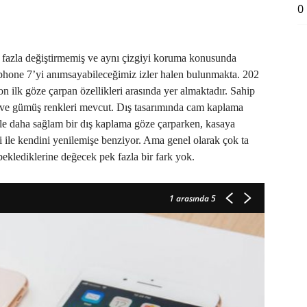
0
ini fazla değiştirmemiş ve aynı çizgiyi koruma konusunda
iphone 7’yi anımsayabileceğimiz izler halen bulunmakta. 202
on ilk göze çarpan özellikleri arasında yer almaktadır. Sahip
i ve gümüş renkleri mevcut. Dış tasarımında cam kaplama
 ile daha sağlam bir dış kaplama göze çarparken, kasaya
i ile kendini yenilemişe benziyor. Ama genel olarak çok ta
beklediklerine değecek pek fazla bir fark yok.
1
arasında 5