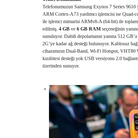
Telefonumuzun Samsung Exynos 7 Series 9610 yo
ARM Cortex-A73 yardımcı işlemcisi ise Quad-c
ile işlemci mimarisi ARMv8-A (64-bit) ile toplam
edilmiş.
4 GB
ve
6 GB RAM
seçeneğinin yanı
sunuluyor. Dahili depolamanın yanına 512 GB’a kad
2G’ye kadar ağ desteği bulunuyor. Kablosuz bağla
cihazımızın Dual-Band, Wi-Fi Hotspot, VHT80 Wif
kızılötesi desteği yok USB versiyonu 2.0 bağla
üzerinden sunuyor.