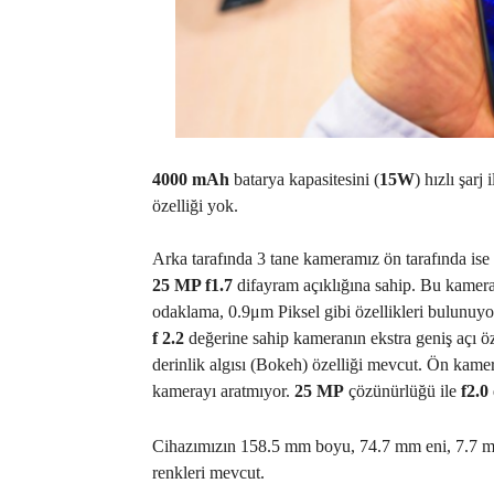
4000 mAh
batarya kapasitesini (
15W
) hızlı şar
özelliği yok.
Arka tarafında 3 tane kameramız ön tarafında ise
25 MP f1.7
difayram açıklığına sahip. Bu kamer
odaklama, 0.9μm Piksel gibi özellikleri bulunuy
f 2.2
değerine sahip kameranın ekstra geniş açı 
derinlik algısı (Bokeh) özelliği mevcut. Ön kame
kamerayı aratmıyor.
25 MP
çözünürlüğü ile
f2.0
Cihazımızın 158.5 mm boyu, 74.7 mm eni, 7.7 mm 
renkleri mevcut.