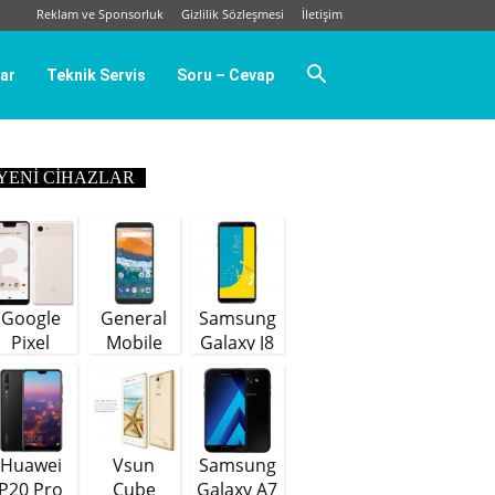
Reklam ve Sponsorluk
Gizlilik Sözleşmesi
İletişim
ar
Teknik Servis
Soru – Cevap
YENI CIHAZLAR
Google
General
Samsung
Pixel
Mobile
Galaxy J8
GM9 Plus
(64 GB)
Huawei
Vsun
Samsung
P20 Pro
Cube
Galaxy A7