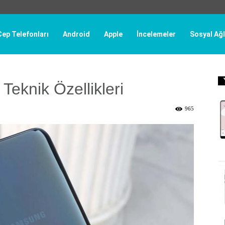
Cep Telefonları
Android
Apple
İncelemeler
Sosyal Ağl
eknik Özellikleri
965