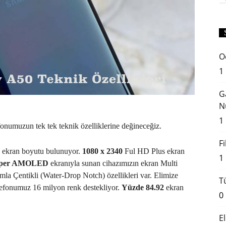
O
1
G
N
1
onumuzun tek tek teknik özelliklerine değineceğiz.
F
 ekran boyutu bulunuyor.
1080 x 2340
Ful HD Plus ekran
1
per AMOLED
ekranıyla sunan cihazımızın ekran Multi
la Çentikli (Water-Drop Notch) özellikleri var. Elimize
T
elefonumuz 16 milyon renk destekliyor.
Yüzde 84.92
ekran
0
E