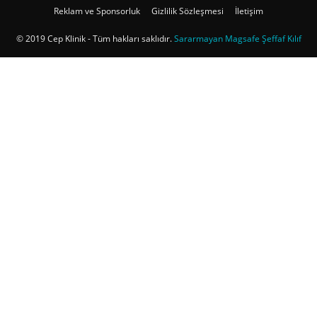
Reklam ve Sponsorluk
Gizlilik Sözleşmesi
İletişim
© 2019 Cep Klinik - Tüm hakları saklıdır.
Sararmayan Magsafe Şeffaf Kılıf