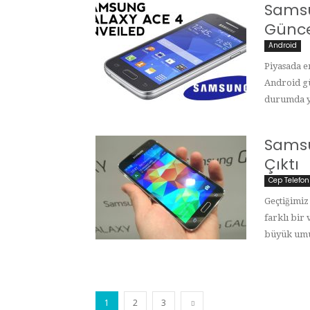
Samsu
Günce
Android
Piyasada e
Android gü
durumda ya
Samsu
Çıktı
Cep Telefon
Geçtiğimiz
farklı bir
büyük umut
1
2
3