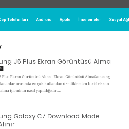
Cep Telefonları
Android
Apple
İncelemeler
Sosyal Ağ
y
ng J6 Plus Ekran Görüntüsü Alma
is
6 Plus Ekran Görüntüsü Alma - Ekran Görüntüsü AlmaSamsung
llananlar arasında en çok kullanılan özelliklerden birisi ekran
lma işleminin nasıl yapıldığıdır....
ung Galaxy C7 Download Mode
Alınır