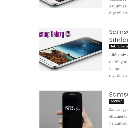
karşımıza 
diyebiliriz
Sams
Sıfır
Teknik Serv
Bildiğiniz
olabiliyor
karşımıza 
diyebiliriz
Samsu
Android
Samsung, c
ettirmekte
ve dünyanı