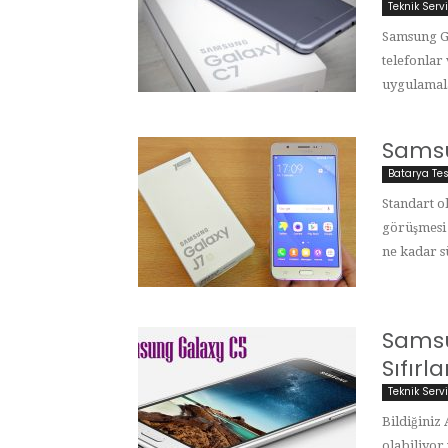
Teknik Serv
Samsung G
telefonlar
uygulamala
Samsu
Batarya Tes
Standart ol
görüşmesi y
ne kadar sü
Samsu
Sıfır
Teknik Serv
Bildiğiniz
olabiliyor