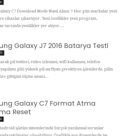
is
alaxy C7 Download Mode Nasıl Alınır ? Her gün markalar yeni
 ve cihazlar çıkartıyor. Yeni özellikler yeni program,
r tarzında yenilikler yer alıyor....
ng Galaxy J7 2016 Batarya Testi
ti
arak pil testleri, video izlenimi, wifi kullanımı, telefon
apılımı gibi yüksek pil sarfiyatı gerektiren işlemlerde, pilin
re gittiğini ölçme amacı...
ng Galaxy C7 Format Atma
lama Reset
is
 Android işletim sistemlerinde birçok yazılımsal sorunlar
 yada takılmalar oluşabiliyor.Özellikle son dönemlerde ise