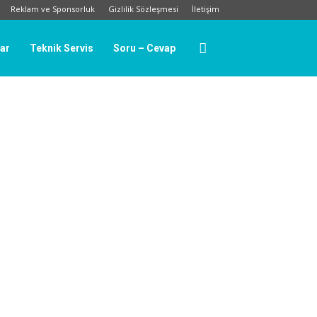
Reklam ve Sponsorluk
Gizlilik Sözleşmesi
İletişim
lar
Teknik Servis
Soru – Cevap