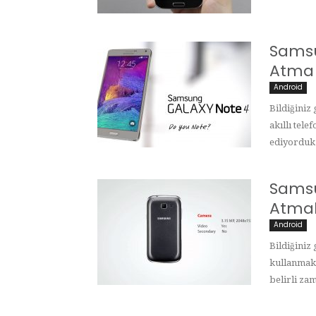
Samsu
Atma
Android
Bildiğiniz
akıllı tel
ediyorduk.
Samsu
Atma
Android
Bildiğiniz
kullanmakt
belirli za