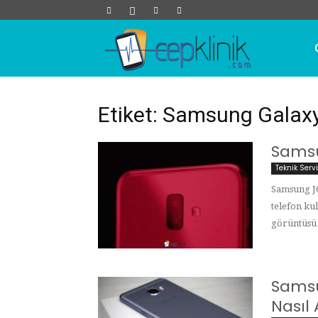
Cep
Klinik
Etiket: Samsung Galax
Samsu
Teknik Serv
Samsung J
telefon ku
görüntüsü a
Sams
Nasıl 