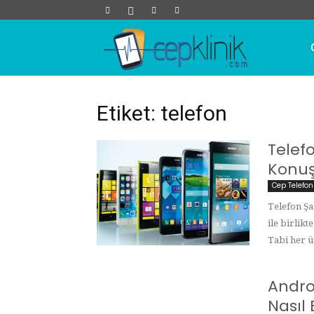
Cep
Klinik
Etiket: telefon
Telef
Konuş
Cep Telefon
Telefon Şa
ile birlik
Tabi her ü
Andro
Nasıl 