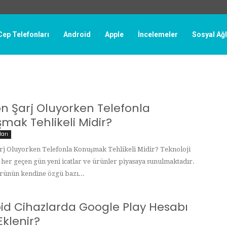
Cep Telefonları
Android
Apple
İncelemeler
Sosyal Ağ
on Şarj Oluyorken Telefonla
mak Tehlikeli Midir?
ları
rj Oluyorken Telefonla Konuşmak Tehlikeli Midir? Teknoloji
te her geçen gün yeni icatlar ve ürünler piyasaya sunulmaktadır.
rünün kendine özgü bazı...
id Cihazlarda Google Play Hesabı
Eklenir?