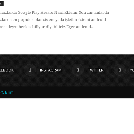
is
hazlarda Google Play Hesabı Nasıl Eklenir Son zamanlarda
zlarda en popüler olan sistem yada işletim sistemi android
eredeyse herkes biliyor diyebiliriz.Eğer android...
CEBOOK
INSTAGRAM
TWITTER
Y
PC Bilimi