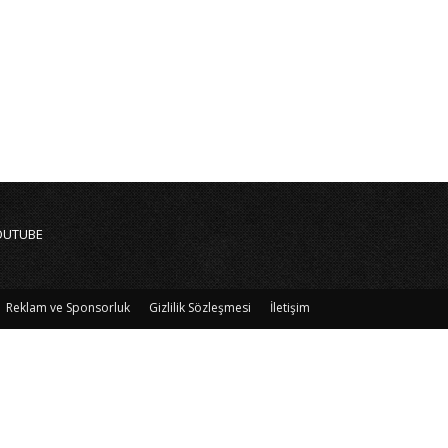
OUTUBE
Reklam ve Sponsorluk
Gizlilik Sözleşmesi
İletişim