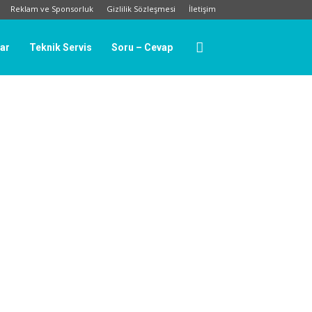
Reklam ve Sponsorluk
Gizlilik Sözleşmesi
İletişim
lar
Teknik Servis
Soru – Cevap