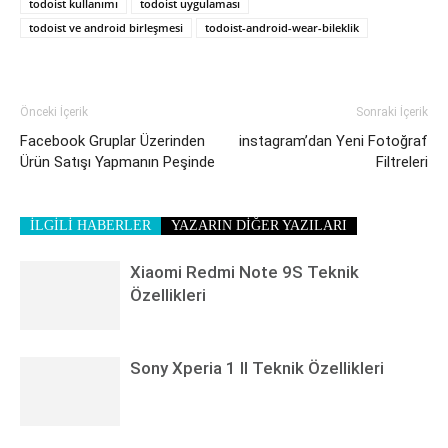
todoist kullanımı
todoist uygulaması
todoist ve android birleşmesi
todoist-android-wear-bileklik
Önceki İçerik
Sonraki İçerik
Facebook Gruplar Üzerinden
instagram’dan Yeni Fotoğraf
Ürün Satışı Yapmanın Peşinde
Filtreleri
İLGİLİ HABERLER
YAZARIN DİĞER YAZILARI
Xiaomi Redmi Note 9S Teknik
Özellikleri
Sony Xperia 1 II Teknik Özellikleri