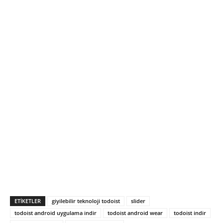
ETIKETLER
giyilebilir teknoloji todoist
slider
todoist android uygulama indir
todoist android wear
todoist indir