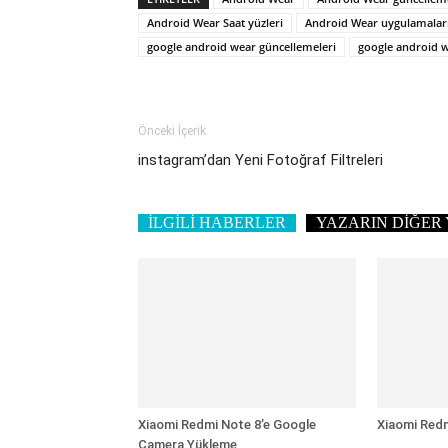
Android Wear Saat yüzleri
Android Wear uygulamaları
google android wear güncellemeleri
google android we
Önceki İçerik
instagram’dan Yeni Fotoğraf Filtreleri
İLGİLİ HABERLER
YAZARIN DİĞER 
Xiaomi Redmi Note 8’e Google
Xiaomi Redm
Camera Yükleme