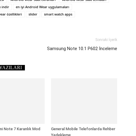
 indir
en iyi Android Wear uygulamaları
ar özellikleri
slider
smart watch apps
Sonraki İçerik
Samsung Note 10.1 P602 İnceleme
YAZILARI
i Note 7 Karanlık Mod
General Mobile Telefonlarda Rehber
Yedekleme