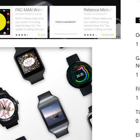
O
1
G
N
1
F
1
T
0
E