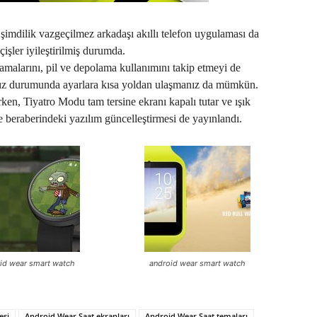
 şimdilik vazgeçilmez arkadaşı akıllı telefon uygulaması da
işler iyileştirilmiş durumda.
larını, pil ve depolama kullanımını takip etmeyi de
anız durumunda ayarlara kısa yoldan ulaşmanız da mümkün.
en, Tiyatro Modu tam tersine ekranı kapalı tutar ve ışık
ve beraberindeki yazılım güncelleştirmesi de yayınlandı.
id wear smart watch
android wear smart watch
esi
Android Wear Saat ekranları
Android Wear Saat temaları