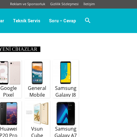
Reklam ve Sponsorluk
Gizlilik Sözleşmesi
İletişim
ar
Teknik Servis
Soru – Cevap
YENI CIHAZLAR
Google
General
Samsung
Pixel
Mobile
Galaxy J8
GM9 Plus
(64 GB)
Huawei
Vsun
Samsung
P20 Pro
Cube
Galaxy A7