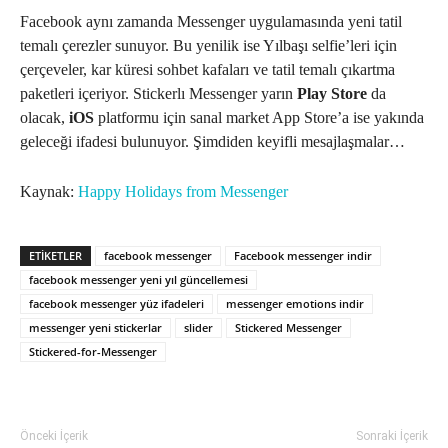
Facebook aynı zamanda Messenger uygulamasında yeni tatil
temalı çerezler sunuyor. Bu yenilik ise Yılbaşı selfie’leri için
çerçeveler, kar küresi sohbet kafaları ve tatil temalı çıkartma
paketleri içeriyor. Stickerlı Messenger yarın
Play Store
da
olacak,
iOS
platformu için sanal market App Store’a ise yakında
geleceği ifadesi bulunuyor. Şimdiden keyifli mesajlaşmalar…
Kaynak:
Happy Holidays from Messenger
ETIKETLER
facebook messenger
Facebook messenger indir
facebook messenger yeni yıl güncellemesi
facebook messenger yüz ifadeleri
messenger emotions indir
messenger yeni stickerlar
slider
Stickered Messenger
Stickered-for-Messenger
Önceki İçerik
Sonraki İçerik