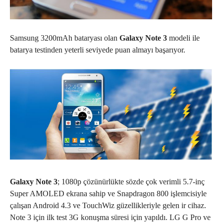
Samsung 3200mAh bataryası olan
Galaxy Note 3
modeli ile
batarya testinden yeterli seviyede puan almayı başarıyor.
Galaxy Note 3
; 1080p çözünürlükte sözde çok verimli 5.7-inç
Super AMOLED ekrana sahip ve Snapdragon 800 işlemcisiyle
çalışan Android 4.3 ve TouchWiz güzellikleriyle gelen ir cihaz.
Note 3 için ilk test 3G konuşma süresi için yapıldı. LG G Pro ve