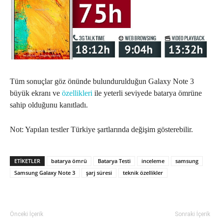
Tüm sonuçlar göz önünde bulundurulduğun Galaxy Note 3
büyük ekranı ve
özellikleri
ile yeterli seviyede batarya ömrüne
sahip olduğunu kanıtladı.
Not: Yapılan testler Türkiye şartlarında değişim gösterebilir.
ETIKETLER
batarya ömrü
Batarya Testi
inceleme
samsung
Samsung Galaxy Note 3
şarj süresi
teknik özellikler
Önceki İçerik
Sonraki İçerik