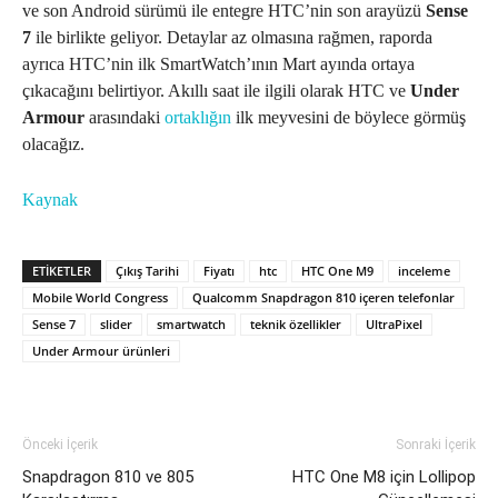
ve son Android sürümü ile entegre HTC’nin son arayüzü
Sense
7
ile birlikte geliyor. Detaylar az olmasına rağmen, raporda
ayrıca HTC’nin ilk SmartWatch’ının Mart ayında ortaya
çıkacağını belirtiyor. Akıllı saat ile ilgili olarak HTC ve
Under
Armour
arasındaki
ortaklığın
ilk meyvesini de böylece görmüş
olacağız.
Kaynak
ETIKETLER
Çıkış Tarihi
Fiyatı
htc
HTC One M9
inceleme
Mobile World Congress
Qualcomm Snapdragon 810 içeren telefonlar
Sense 7
slider
smartwatch
teknik özellikler
UltraPixel
Under Armour ürünleri
Önceki İçerik
Sonraki İçerik
Snapdragon 810 ve 805
HTC One M8 için Lollipop