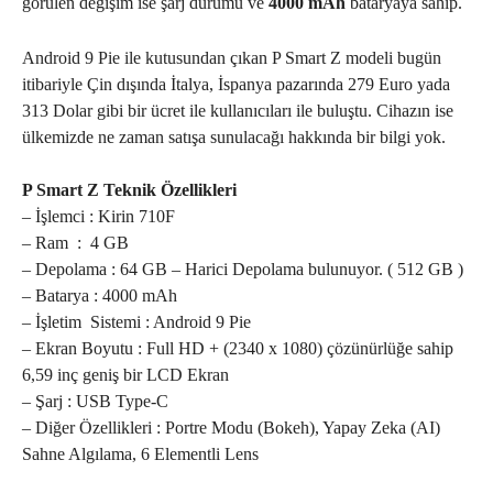
görülen değişim ise şarj durumu ve
4000 mAh
bataryaya sahip.
Android 9 Pie ile kutusundan çıkan P Smart Z modeli bugün
itibariyle Çin dışında İtalya, İspanya pazarında 279 Euro yada
313 Dolar gibi bir ücret ile kullanıcıları ile buluştu. Cihazın ise
ülkemizde ne zaman satışa sunulacağı hakkında bir bilgi yok.
P Smart Z Teknik Özellikleri
– İşlemci : Kirin 710F
– Ram : 4 GB
– Depolama : 64 GB – Harici Depolama bulunuyor. ( 512 GB )
– Batarya : 4000 mAh
– İşletim Sistemi : Android 9 Pie
– Ekran Boyutu : Full HD + (2340 x 1080) çözünürlüğe sahip
6,59 inç geniş bir LCD Ekran
– Şarj : USB Type-C
– Diğer Özellikleri : Portre Modu (Bokeh), Yapay Zeka (AI)
Sahne Algılama, 6 Elementli Lens