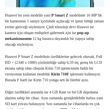
Huawei bu yeni modelin yani
P Smart Z
modelinde 16 MP’lik
bir kameranın 1 saniye içerisinde açılacağı ve işiniz bittiği zaman
yerine gireceği söyleniyor. Çinli teknoloji devi Huawei ise
kamera için oluşan endişeleri gidermek için ise
pop-up
mekanizmasının
12 kg basınca dayanıklı bir yapıya sahip
olacağı söyleniyor.
Huawei P Smart Z modelinin özelliklerine gelecek olursak, Full
HD + (2340 x 1080) çözünürlüğe sahip 6,59 inç geniş bir LCD
ekrana sahip olan cihazda Kirin 710 işlemcisinin farklı bir
versiyonun kullanan modelde
Kirin 710F
işlemsini kullanıyor.
Burada F harfi ise Kirin 710 yonga seti ile birebir aynı.
Diğer özellikleri arasında ise 4 GB Ram ve 64 GB depolama
alanına sahip bir cihaz. Aynı zamanda genişletilebilir hafıza yani
SD kart yuvası bulunuyor. Son zamanda ise cihazlarda en çok