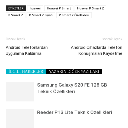
ETIKETLER
huawei
Huawei P Smart
Huawei P Smart Z
P Smart Z
P Smart Z Fiyatı
P Smart Z Özellikleri
Önceki İçerik
Sonraki İçerik
Android Telefonlardan
Android Cihazlarda Telefon
Uygulama Kaldırma
Konuşmaları Kaydetme
İLGİLİ HABERLER
YAZARIN DİĞER YAZILARI
Samsung Galaxy S20 FE 128 GB
Teknik Özellikleri
Reeder P13 Lite Teknik Özellikleri