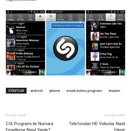
ETIKETLER
android
iphone
müzik bulma programı
shazam
Önceki İçerik
Sonraki İçerik
CIA Programı ile Numara
Telefondan HD Videolar Nasıl
Engelleme Nasıl Yapılır?
İzlenir