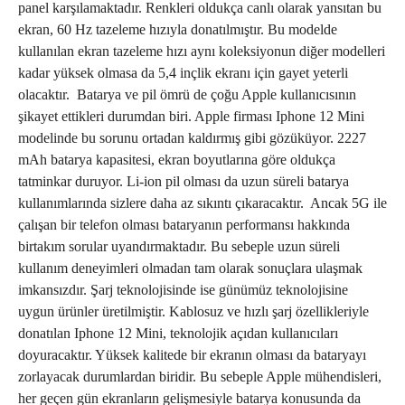
panel karşılamaktadır. Renkleri oldukça canlı olarak yansıtan bu
ekran, 60 Hz tazeleme hızıyla donatılmıştır. Bu modelde
kullanılan ekran tazeleme hızı aynı koleksiyonun diğer modelleri
kadar yüksek olmasa da 5,4 inçlik ekranı için gayet yeterli
olacaktır. Batarya ve pil ömrü de çoğu Apple kullanıcısının
şikayet ettikleri durumdan biri. Apple firması Iphone 12 Mini
modelinde bu sorunu ortadan kaldırmış gibi gözüküyor. 2227
mAh batarya kapasitesi, ekran boyutlarına göre oldukça
tatminkar duruyor. Li-ion pil olması da uzun süreli batarya
kullanımlarında sizlere daha az sıkıntı çıkaracaktır. Ancak 5G ile
çalışan bir telefon olması bataryanın performansı hakkında
birtakım sorular uyandırmaktadır. Bu sebeple uzun süreli
kullanım deneyimleri olmadan tam olarak sonuçlara ulaşmak
imkansızdır. Şarj teknolojisinde ise günümüz teknolojisine
uygun ürünler üretilmiştir. Kablosuz ve hızlı şarj özellikleriyle
donatılan Iphone 12 Mini, teknolojik açıdan kullanıcıları
doyuracaktır. Yüksek kalitede bir ekranın olması da bataryayı
zorlayacak durumlardan biridir. Bu sebeple Apple mühendisleri,
her geçen gün ekranların gelişmesiyle batarya konusunda da