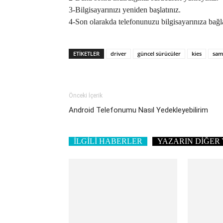
3-Bilgisayarınızı yeniden başlatınız.
4-Son olarakda telefonunuzu bilgisayarınıza bağla
ETIKETLER
driver
güncel sürücüler
kies
sam
Önceki İçerik
Android Telefonumu Nasıl Yedekleyebilirim
İLGİLİ HABERLER
YAZARIN DİĞER 