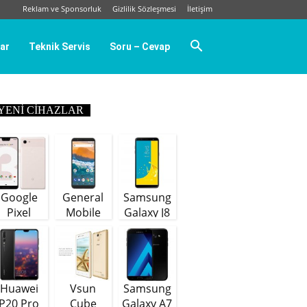
Reklam ve Sponsorluk
Gizlilik Sözleşmesi
İletişim
ar
Teknik Servis
Soru – Cevap
YENI CIHAZLAR
Google
General
Samsung
Pixel
Mobile
Galaxy J8
GM9 Plus
(64 GB)
Huawei
Vsun
Samsung
P20 Pro
Cube
Galaxy A7