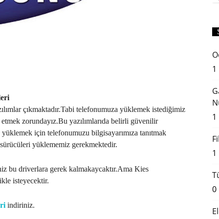
O
1
G
eri
N
zılımlar çıkmaktadır.Tabi telefonumuza yüklemek istediğimiz
1
p etmek zorundayız.Bu yazılımlarıda belirli güvenilir
pta yüklemek için telefonumuzu bilgisayarımıza tanıtmak
F
l sürücüleri yüklememiz gerekmektedir.
1
niz bu driverlara gerek kalmakaycaktır.Ama Kies
T
kle isteyecektir.
0
ri
indiriniz.
E