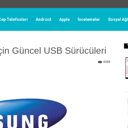
Cep Telefonları
Android
Apple
İncelemeler
Sosyal Ağl
çin Güncel USB Sürücüleri
6569