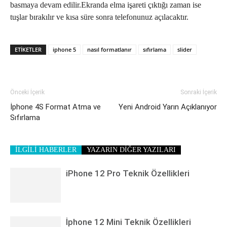
basmaya devam edilir.Ekranda elma işareti çıktığı zaman ise
tuşlar bırakılır ve kısa süre sonra telefonunuz açılacaktır.
ETIKETLER
iphone 5
nasıl formatlanır
sıfırlama
slider
Önceki İçerik
Sonraki İçerik
İphone 4S Format Atma ve
Yeni Android Yarın Açıklanıyor
Sıfırlama
İLGİLİ HABERLER
YAZARIN DİĞER YAZILARI
iPhone 12 Pro Teknik Özellikleri
İphone 12 Mini Teknik Özellikleri