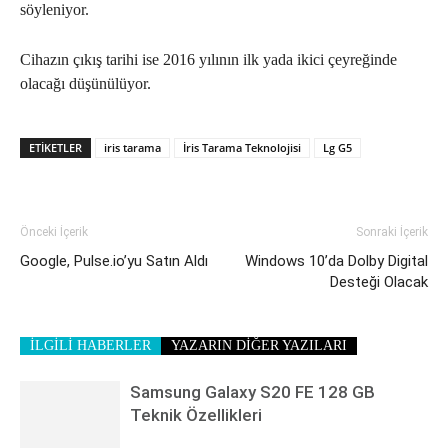
söyleniyor.
Cihazın çıkış tarihi ise 2016 yılının ilk yada ikici çeyreğinde
olacağı düşünülüyor.
ETIKETLER
iris tarama
İris Tarama Teknolojisi
Lg G5
Önceki İçerik
Sonraki İçerik
Google, Pulse.io’yu Satın Aldı
Windows 10’da Dolby Digital
Desteği Olacak
İLGİLİ HABERLER
YAZARIN DİĞER YAZILARI
Samsung Galaxy S20 FE 128 GB
Teknik Özellikleri