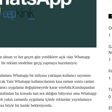
O
1
G
N
n alınan ve her geçen gün yeniliklere açık olan Whatsapp
1
 bir reklam modeline geçiş yapmaya hazırlanıyor.
F
laması Whatsapp bir milyasa yaklaşan kullanıcı sayısının
1
ak.Yani Whatsapp kullanıcılarının kısa zaman sonra canları
llanıcı uygulama değiştirmeyede karar verebilir.Kuruluşundan
T
arafından bu konuda tam not aldığını biliyoruz ama Whatsapp
0
rek yakın zamanda uygulama içinde reklamlar yayınlamaya
ra böyle bir hamle bekleniyordu.
E