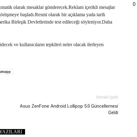
0
tomatik olarak mesaklar gönderecek.Reklam içerikli mesajlar
e görüşmeye başladı.Resmi olarak bir açıklama yada tarih
erika Birleşik Devletlerinde test edileceği söyleniyor.Daha
ecek ve kullanıcıların tepkileri neler olacak ilerleyen
atsapp
Sonraki İçerik
Asus ZenFone Android Lollipop 5.0 Güncellemesi
Geldi
YAZILARI