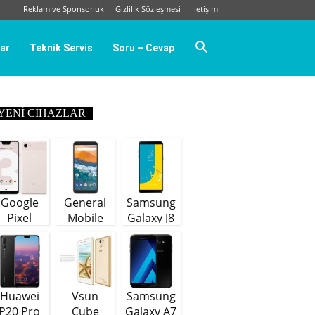
Reklam ve Sponsorluk
Gizlilik Sözleşmesi
İletişim
ar
Teknik Servis
Soru – Cevap
YENI CIHAZLAR
Google
General
Samsung
Pixel
Mobile
Galaxy J8
GM9 Plus
(64 GB)
Huawei
Vsun
Samsung
P20 Pro
Cube
Galaxy A7