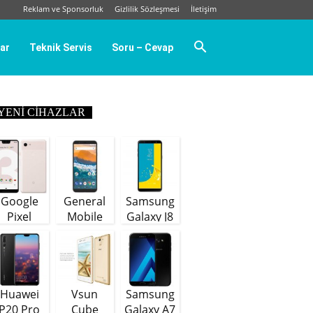
Reklam ve Sponsorluk
Gizlilik Sözleşmesi
İletişim
ar
Teknik Servis
Soru – Cevap
YENI CIHAZLAR
Google
General
Samsung
Pixel
Mobile
Galaxy J8
GM9 Plus
(64 GB)
Huawei
Vsun
Samsung
P20 Pro
Cube
Galaxy A7