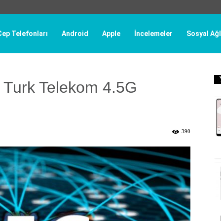
Cep Telefonları
Android
Apple
İncelemeler
Sosyal Ağl
e Turk Telekom 4.5G
390