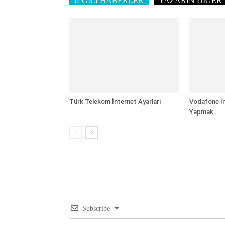
İLGİLİ HABERLER
YAZARIN DİĞER 
Türk Telekom İnternet Ayarları
Vodafone İn
Yapmak
Subscribe