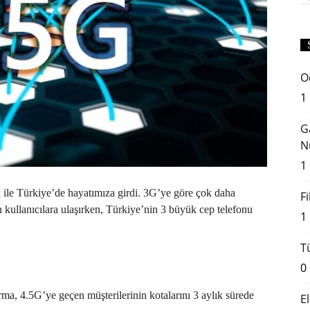
O
1
G
N
1
 ile Türkiye’de hayatımıza girdi. 3G’ye göre çok daha
F
n kullanıcılara ulaşırken, Türkiye’nin 3 büyük cep telefonu
1
T
0
irma, 4.5G’ye geçen müşterilerinin kotalarını 3 aylık sürede
E