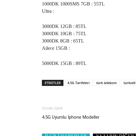
1000DK 1000SMS 7GB : 55TL
Ultra :
3000DK 12GB : 85TL
3000DK 10GB : 75TL
3000DK 8GB : 65TL
Ailece 15GB :
5000DK 15GB : 89TL
ETIKETLER
4.5G Tarifeleri
türk telekom
turkcell
Önceki İçerik
4.5G Uyumlu İphone Modeller