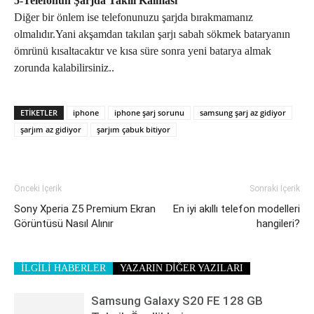
5-Telefonun Şarjda Takılı Kalması
Diğer bir önlem ise telefonunuzu şarjda bırakmamanız
olmalıdır.Yani akşamdan takılan şarjı sabah sökmek bataryanın
ömrünü kısaltacaktır ve kısa süre sonra yeni batarya almak
zorunda kalabilirsiniz..
ETIKETLER
iphone
iphone şarj sorunu
samsung şarj az gidiyor
şarjım az gidiyor
şarjım çabuk bitiyor
Önceki İçerik
Sonraki İçerik
Sony Xperia Z5 Premium Ekran
En iyi akıllı telefon modelleri
Görüntüsü Nasıl Alınır
hangileri?
İLGİLİ HABERLER
YAZARIN DİĞER YAZILARI
Samsung Galaxy S20 FE 128 GB