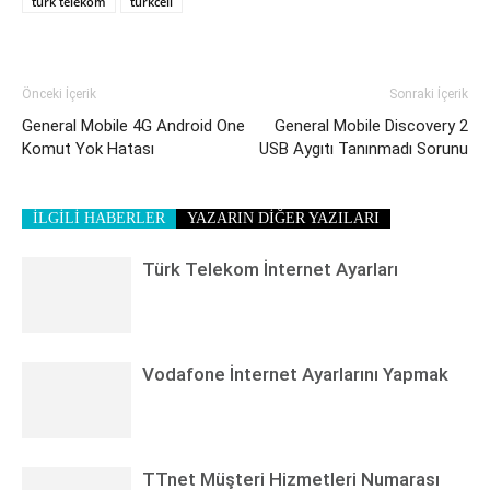
türk telekom
turkcell
Önceki İçerik
Sonraki İçerik
General Mobile 4G Android One
General Mobile Discovery 2
Komut Yok Hatası
USB Aygıtı Tanınmadı Sorunu
İLGİLİ HABERLER
YAZARIN DİĞER YAZILARI
Türk Telekom İnternet Ayarları
Vodafone İnternet Ayarlarını Yapmak
TTnet Müşteri Hizmetleri Numarası