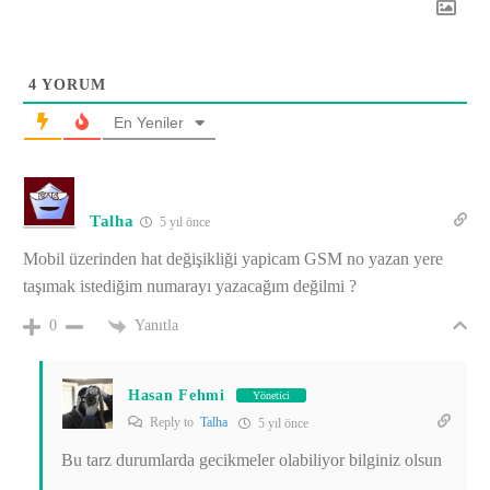
4
YORUM
En Yeniler
Talha
5 yıl önce
Mobil üzerinden hat değişikliği yapicam GSM no yazan yere
taşımak istediğim numarayı yazacağım değilmi ?
Yanıtla
0
Hasan Fehmi
Yönetici
Reply to
Talha
5 yıl önce
Bu tarz durumlarda gecikmeler olabiliyor bilginiz olsun