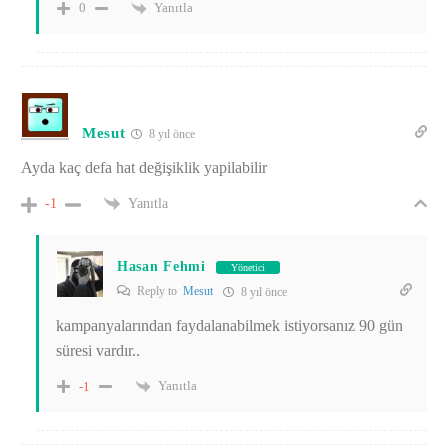
Yanıtla
0
Mesut
8 yıl önce
Ayda kaç defa hat değişiklik yapilabilir
Yanıtla
-1
Hasan Fehmi
Yönetici
Reply to
Mesut
8 yıl önce
kampanyalarından faydalanabilmek istiyorsanız 90 gün
süresi vardır..
Yanıtla
-1