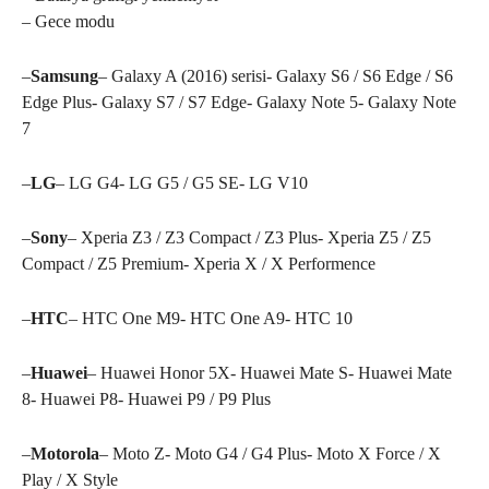
– Gece modu
–
Samsung
– Galaxy A (2016) serisi- Galaxy S6 / S6 Edge / S6
Edge Plus- Galaxy S7 / S7 Edge- Galaxy Note 5- Galaxy Note
7
–
LG
– LG G4- LG G5 / G5 SE- LG V10
–
Sony
– Xperia Z3 / Z3 Compact / Z3 Plus- Xperia Z5 / Z5
Compact / Z5 Premium- Xperia X / X Performence
–
HTC
– HTC One M9- HTC One A9- HTC 10
–
Huawei
– Huawei Honor 5X- Huawei Mate S- Huawei Mate
8- Huawei P8- Huawei P9 / P9 Plus
–
Motorola
– Moto Z- Moto G4 / G4 Plus- Moto X Force / X
Play / X Style