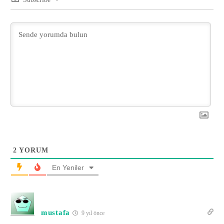
2
YORUM
En Yeniler
mustafa
9 yıl önce