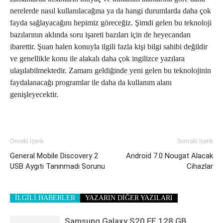
nerelerde nasıl kullanılacağına ya da hangi durumlarda daha çok
fayda sağlayacağını hepimiz göreceğiz. Şimdi gelen bu teknoloji
bazılarının aklında soru işareti bazıları için de heyecandan
ibarettir. Şuan halen konuyla ilgili fazla kişi bilgi sahibi değildir
ve genellikle konu ile alakalı daha çok ingilizce yazılara
ulaşılabilmektedir. Zamanı geldiğinde yeni gelen bu teknolojinin
faydalanacağı programlar ile daha da kullanım alanı
genişleyecektir.
Önceki İçerik
Sonraki İçerik
General Mobile Discovery 2
Android 7.0 Nougat Alacak
USB Aygıtı Tanınmadı Sorunu
Cihazlar
İLGİLİ HABERLER
YAZARIN DİĞER YAZILARI
Samsung Galaxy S20 FE 128 GB