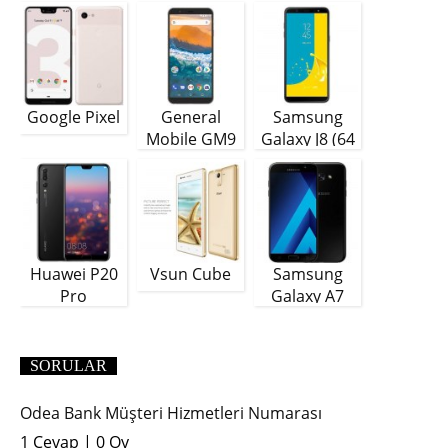
Google Pixel
General
Samsung
Mobile GM9
Galaxy J8 (64
Plus
GB)
Huawei P20
Vsun Cube
Samsung
Pro
Galaxy A7
(2018)
SORULAR
Odea Bank Müşteri Hizmetleri Numarası
1 Cevap
|
0 Oy