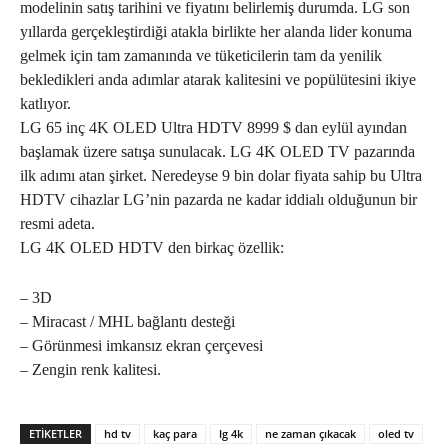
modelinin satış tarihini ve fiyatını belirlemiş durumda. LG son
yıllarda gerçekleştirdiği atakla birlikte her alanda lider konuma
gelmek için tam zamanında ve tüketicilerin tam da yenilik
bekledikleri anda adımlar atarak kalitesini ve popülütesini ikiye
katlıyor.
LG 65 inç 4K OLED Ultra HDTV 8999 $ dan eylül ayından
başlamak üzere satışa sunulacak. LG 4K OLED TV pazarında
ilk adımı atan şirket. Neredeyse 9 bin dolar fiyata sahip bu Ultra
HDTV cihazlar LG’nin pazarda ne kadar iddialı olduğunun bir
resmi adeta.
LG 4K OLED HDTV den birkaç özellik:
– 3D
– Miracast / MHL bağlantı desteği
– Görünmesi imkansız ekran çerçevesi
– Zengin renk kalitesi.
ETIKETLER
hd tv
kaç para
lg 4k
ne zaman çıkacak
oled tv