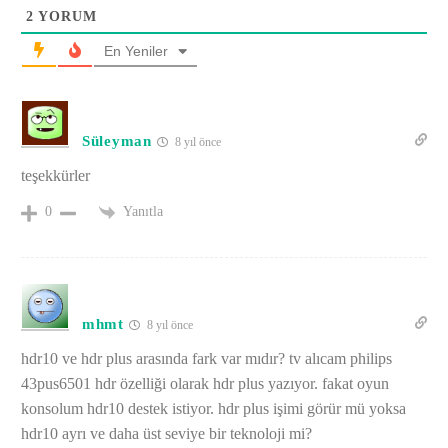
2
YORUM
En Yeniler
Süleyman
8 yıl önce
teşekkürler
Yanıtla
0
mhmt
8 yıl önce
hdr10 ve hdr plus arasında fark var mıdır? tv alıcam philips
43pus6501 hdr özelliği olarak hdr plus yazıyor. fakat oyun
konsolum hdr10 destek istiyor. hdr plus işimi görür mü yoksa
hdr10 ayrı ve daha üst seviye bir teknoloji mi?