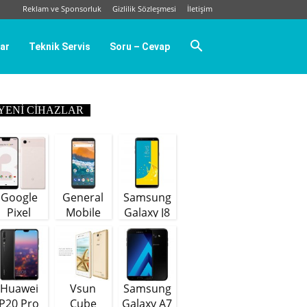
Reklam ve Sponsorluk
Gizlilik Sözleşmesi
İletişim
ar
Teknik Servis
Soru – Cevap
YENI CIHAZLAR
Google
General
Samsung
Pixel
Mobile
Galaxy J8
GM9 Plus
(64 GB)
Huawei
Vsun
Samsung
P20 Pro
Cube
Galaxy A7