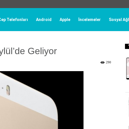
Cep Telefonları
Android
Apple
İncelemeler
Sosyal Ağl
ylül’de Geliyor
290