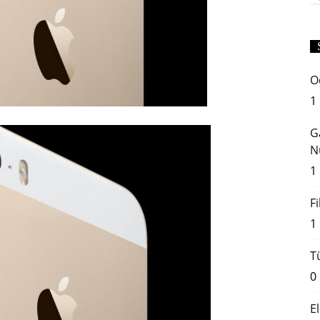
O
1
G
N
1
F
1
T
0
E