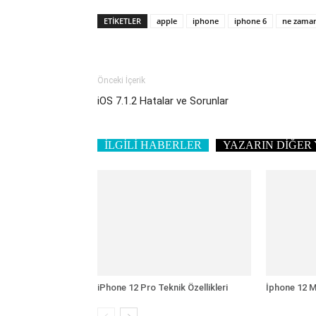
ETIKETLER
apple
iphone
iphone 6
ne zaman
Önceki İçerik
iOS 7.1.2 Hatalar ve Sorunlar
İLGİLİ HABERLER
YAZARIN DİĞER 
iPhone 12 Pro Teknik Özellikleri
İphone 12 Mi