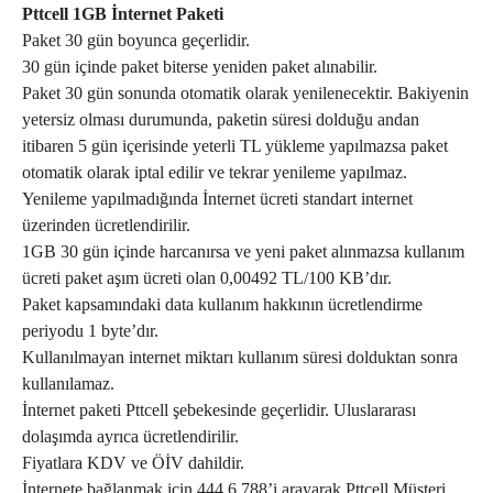
Pttcell 1GB İnternet Paketi
Paket 30 gün boyunca geçerlidir.
30 gün içinde paket biterse yeniden paket alınabilir.
Paket 30 gün sonunda otomatik olarak yenilenecektir. Bakiyenin
yetersiz olması durumunda, paketin süresi dolduğu andan
itibaren 5 gün içerisinde yeterli TL yükleme yapılmazsa paket
otomatik olarak iptal edilir ve tekrar yenileme yapılmaz.
Yenileme yapılmadığında İnternet ücreti standart internet
üzerinden ücretlendirilir.
1GB 30 gün içinde harcanırsa ve yeni paket alınmazsa kullanım
ücreti paket aşım ücreti olan 0,00492 TL/100 KB’dır.
Paket kapsamındaki data kullanım hakkının ücretlendirme
periyodu 1 byte’dır.
Kullanılmayan internet miktarı kullanım süresi dolduktan sonra
kullanılamaz.
İnternet paketi Pttcell şebekesinde geçerlidir. Uluslararası
dolaşımda ayrıca ücretlendirilir.
Fiyatlara KDV ve ÖİV dahildir.
İnternete bağlanmak için 444 6 788’i arayarak Pttcell Müşteri