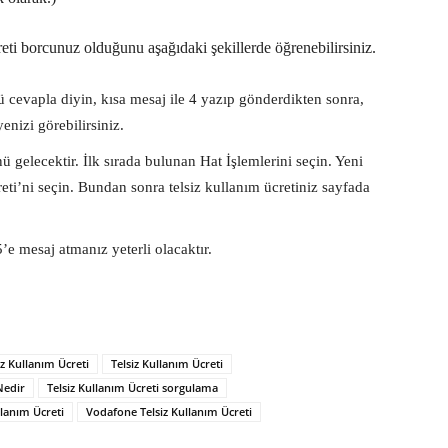
creti borcunuz olduğunu aşağıdaki şekillerde öğrenebilirsiniz.
 cevapla diyin, kısa mesaj ile 4 yazıp gönderdikten sonra,
enizi görebilirsiniz.
 gelecektir. İlk sırada bulunan Hat İşlemlerini seçin. Yeni
ti’ni seçin. Bundan sonra telsiz kullanım ücretiniz sayfada
e mesaj atmanız yeterli olacaktır.
iz Kullanım Ücreti
Telsiz Kullanım Ücreti
Nedir
Telsiz Kullanım Ücreti sorgulama
llanım Ücreti
Vodafone Telsiz Kullanım Ücreti