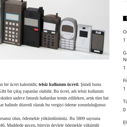
O
1
G
N
1
F
n bir ücret kalemidir,
telsiz kullanım ücreti
. Şimdi bunu
1
bi bir çıkış yapanlar olabilir. Bu ücret, adı telsiz kullanım
 Eskiden sadece faturalı hatlardan temin edilirken, artık tüm hat
T
tlar halinde düzenli olarak bu vergiyi ödeme zorunluluğunuz
0
ursanız olun, ödemekle yükümlüsünüz. Bu 5809 sayısına
E
46. Maddede geçen, bireyin devlete ödemekle yükümlü