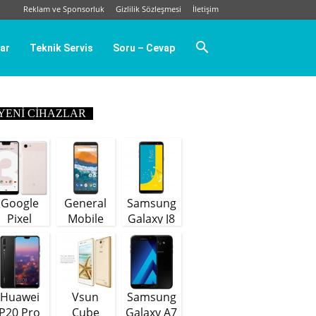
Reklam ve Sponsorluk
Gizlilik Sözleşmesi
İletişim
ar
Teknik Servis
Soru – Cevap
YENI CIHAZLAR
Google
General
Samsung
Pixel
Mobile
Galaxy J8
GM9 Plus
(64 GB)
Huawei
Vsun
Samsung
P20 Pro
Cube
Galaxy A7