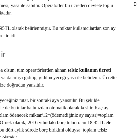
0
mesi, yasa ile sabittir. Operatörler bu ücretleri devlete toplu
ktadır.
18.95TL olarak belirlenmiştir. Bu miktar kullanıcılardan son ay
ekte idi.
ir
vea olsun, tüm operatörlerden alınan
telsiz kullanım ücreti
ya da artışa gidilip, gidilmeyeceği yasa ile belirlenir. Ücrette
ize doğrudan yansıtılır.
ceğiniz tutar, bir sonraki aya yansıtılır. Bu şekilde
e de bu tutar hattınızdan otomatik olarak kesilir. Kaç ay
toplam ödenecek miktar/12*(ödemediğiniz ay sayısı)=toplam
 Örnek olarak, 2016 yılındaki borç tutarı olan 18.95TL ele
u dört aylık sürede borç birikimi olduysa, toplam telsiz
 olarak.)