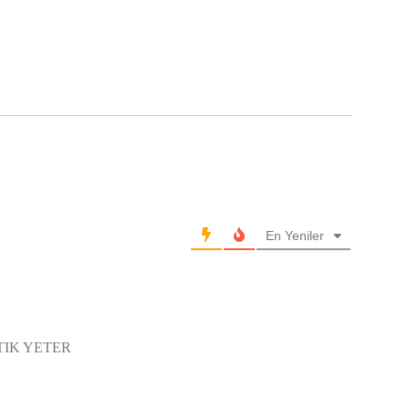
En Yeniler
TIK YETER