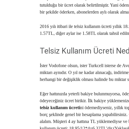
tutulduğu bir ücret olarak belirtilmiştir. Yani öden
bir şekilde öderken, abonelerden aylı olarak alma
2016 yılı itibari ile telsiz kullanım ücreti yıllık 
1.57TL, diğer aylar ise 1.58TL olarak tahsil edilm
Telsiz Kullanım Ücreti Ned
İster Vodofone olsun, ister Turkcell isterse de A
miktarı aynıdır. O yıl ne kadar alınacağı, indirime 
herhangi bir değişiklik olması halinde bu miktar s
Eğer hattınızda yeterli bakiye bulunmuyorsa, ödeye
ödeyeceğiniz ücret birikir. İlk bakiye yüklemenizd
telsiz kullanım ücreti
ni ödemediyseniz, yıllık 
borç şeklinde genel bir hesaplama yapabilirsiniz.
alalım. Müşteri 4 ay hattına TL yüklemediyse ve b
kullanım ücreti: 18.95/12*4=6.32TL’dir.(Yaklaşık