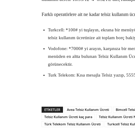
Farklı operatörlere ait ne kadar telsiz kullanım ü
Turkcell: *100# yi tuşlayın, ekrana bir menüyü
telsiz kullanım ücretinize ait toplam borç bakiy
Vodofone: *7000# yi arayın, karşınıza bir menü
menüden en altta bulunan Telsiz Kullanım Ücre
görünecektir.
Turk Telekom: Kısa mesajla Telsiz yazıp, 5555’
ETIKETLER
Avea Telsiz Kullanım Ücreti
Bimcell Tels
Telsiz Kullanım Ücreti kaç para
Telsiz Kullanım Ücreti 
Türk Telekom Telsiz Kullanım Ücreti
Turkcell Telsiz Ku