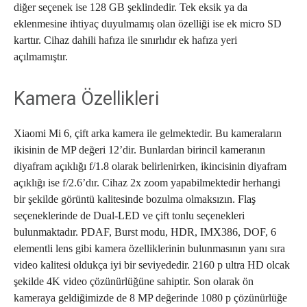
diğer seçenek ise 128 GB şeklindedir. Tek eksik ya da
eklenmesine ihtiyaç duyulmamış olan özelliği ise ek micro SD
karttır. Cihaz dahili hafıza ile sınırlıdır ek hafıza yeri
açılmamıştır.
Kamera Özellikleri
Xiaomi Mi 6, çift arka kamera ile gelmektedir. Bu kameraların
ikisinin de MP değeri 12’dir. Bunlardan birincil kameranın
diyafram açıklığı f/1.8 olarak belirlenirken, ikincisinin diyafram
açıklığı ise f/2.6’dır. Cihaz 2x zoom yapabilmektedir herhangi
bir şekilde görüntü kalitesinde bozulma olmaksızın. Flaş
seçeneklerinde de Dual-LED ve çift tonlu seçenekleri
bulunmaktadır. PDAF, Burst modu, HDR, IMX386, DOF, 6
elementli lens gibi kamera özelliklerinin bulunmasının yanı sıra
video kalitesi oldukça iyi bir seviyededir. 2160 p ultra HD olcak
şekilde 4K video çözünürlüğüne sahiptir. Son olarak ön
kameraya geldiğimizde de 8 MP değerinde 1080 p çözünürlüğe