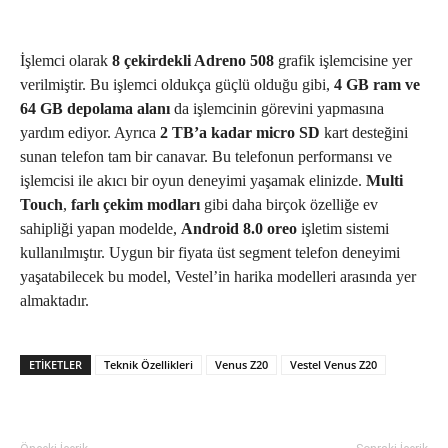
İşlemci olarak
8 çekirdekli Adreno 508
grafik işlemcisine yer
verilmiştir. Bu işlemci oldukça güçlü olduğu gibi,
4 GB ram ve
64 GB depolama alanı
da işlemcinin görevini yapmasına
yardım ediyor. Ayrıca
2 TB’a kadar micro SD
kart desteğini
sunan telefon tam bir canavar. Bu telefonun performansı ve
işlemcisi ile akıcı bir oyun deneyimi yaşamak elinizde.
Multi
Touch
,
farlı çekim modları
gibi daha birçok özelliğe ev
sahipliği yapan modelde,
Android 8.0 oreo
işletim sistemi
kullanılmıştır. Uygun bir fiyata üst segment telefon deneyimi
yaşatabilecek bu model, Vestel’in harika modelleri arasında yer
almaktadır.
ETIKETLER
Teknik Özellikleri
Venus Z20
Vestel Venus Z20