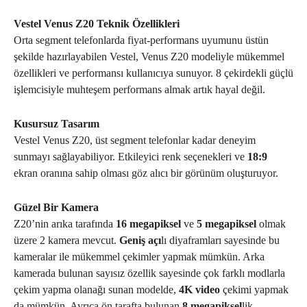
Vestel Venus Z20 Teknik Özellikleri
Orta segment telefonlarda fiyat-performans uyumunu üstün
şekilde hazırlayabilen Vestel, Venus Z20 modeliyle mükemmel
özellikleri ve performansı kullanıcıya sunuyor. 8 çekirdekli güçlü
işlemcisiyle muhteşem performans almak artık hayal değil.
Kusursuz Tasarım
Vestel Venus Z20, üst segment telefonlar kadar deneyim
sunmayı sağlayabiliyor. Etkileyici renk seçenekleri ve
18:9
ekran oranına sahip olması göz alıcı bir görünüm oluşturuyor.
Güzel Bir Kamera
Z20’nin arıka tarafında
16 megapiksel
ve
5 megapiksel
olmak
üzere 2 kamera mevcut.
Geniş açı
lı diyaframları sayesinde bu
kameralar ile mükemmel çekimler yapmak mümkün. Arka
kamerada bulunan sayısız özellik sayesinde çok farklı modlarla
çekim yapma olanağı sunan modelde,
4K video
çekimi yapmak
da mümkün. Ayrıca ön tarafta bulunan
8 megapiksel
lik