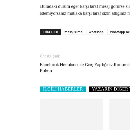
Buradaki durum eğer karşı taraf mesaj görürse silm
istemiyorsanız mutlaka karşı taraf sizin attığını
ETIKETLER
mesaj silme
whatsapp
Whatsapp ben
Önceki İçerik
Facebook Hesabınız ile Giriş Yaptığınız Konuml
Bulma
İLGİLİ HABERLER
YAZARIN DİĞER 