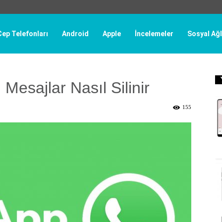
Cep Telefonları
Android
Apple
İncelemeler
Sosyal Ağl
esajlar Nasıl Silinir
155