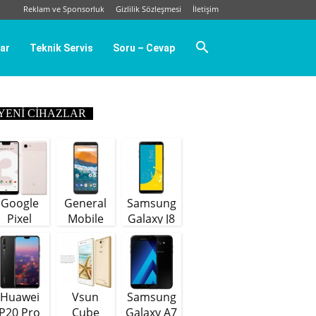
Reklam ve Sponsorluk
Gizlilik Sözleşmesi
İletişim
ar
Teknik Servis
Soru – Cevap
YENI CIHAZLAR
Google
General
Samsung
Pixel
Mobile
Galaxy J8
GM9 Plus
(64 GB)
Huawei
Vsun
Samsung
P20 Pro
Cube
Galaxy A7