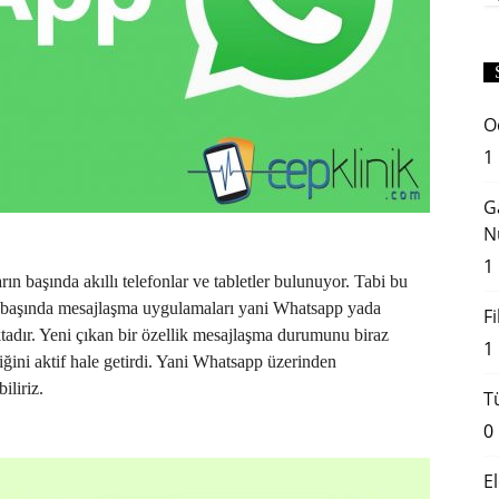
O
1
G
N
1
n başında akıllı telefonlar ve tabletler bulunuyor. Tabi bu
n başında mesajlaşma uygulamaları yani Whatsapp yada
F
dır. Yeni çıkan bir özellik mesajlaşma durumunu biraz
1
lliğini aktif hale getirdi. Yani Whatsapp üzerinden
iliriz.
T
0
E