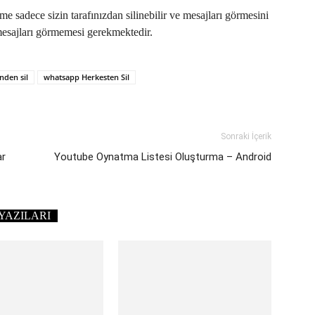
e sadece sizin tarafınızdan silinebilir ve mesajları görmesini
z mesajları görmemesi gerekmektedir.
den sil
whatsapp Herkesten Sil
Sonraki İçerik
ar
Youtube Oynatma Listesi Oluşturma – Android
YAZILARI