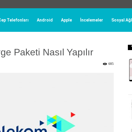
Cep Telefonları
Android
Apple
İncelemeler
Sosyal Ağl
ge Paketi Nasıl Yapılır
685