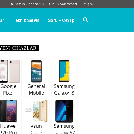
Reklam ve Sponsorluk
Gizlilik Sözleşmesi
İletişim
ar
Teknik Servis
Soru – Cevap
YENI CIHAZLAR
Google
General
Samsung
Pixel
Mobile
Galaxy J8
GM9 Plus
(64 GB)
Huawei
Vsun
Samsung
P20 Pro
Cube
Galaxy A7