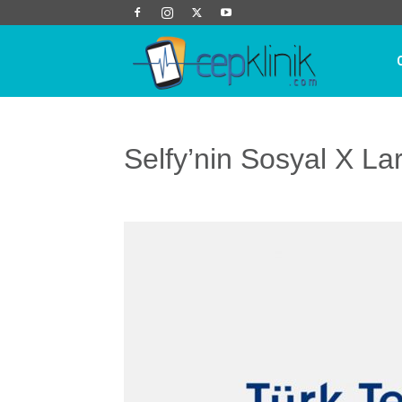
Cep
Klinik
Selfy’nin Sosyal X Lar