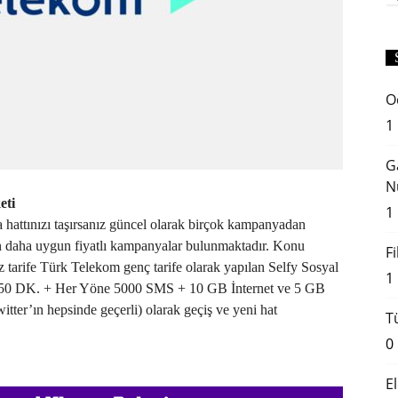
O
1
G
N
eti
1
 hattınızı taşırsanız güncel olarak birçok kampanyadan
den daha uygun fiyatlı kampanyalar bulunmaktadır. Konu
F
iz tarife Türk Telekom genç tarife olarak yapılan Selfy Sosyal
1
 750 DK. + Her Yöne 5000 SMS + 10 GB İnternet ve 5 GB
ter’ın hepsinde geçerli) olarak geçiş ve yeni hat
T
0
E