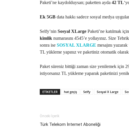
Paketi’ne kaydolduysan; paketten ayda
42 TL
‘ye
Ek 5GB
data hakkı sadece sosyal medya uygulama
Selfy’nin
Sosyal XLarge
Paketi’ne katılmak için
kimlik
numarasını 4545’e yollayınız. Size Tebrik
sonra ise
SOSYAL XLARGE
mesajını yazarak
TL yükleme yapınız ve paketiniz otomatik olarak
Paket süreniz bittiği zaman size yenilemek için 
istiyorsanız TL yükleme yaparak paketinizi yenile
ETIKETLER
hat geçiş
Selfy
Sosyal X Large
Sos
Önceki İçerik
Türk Telekom İnternet Aboneliği