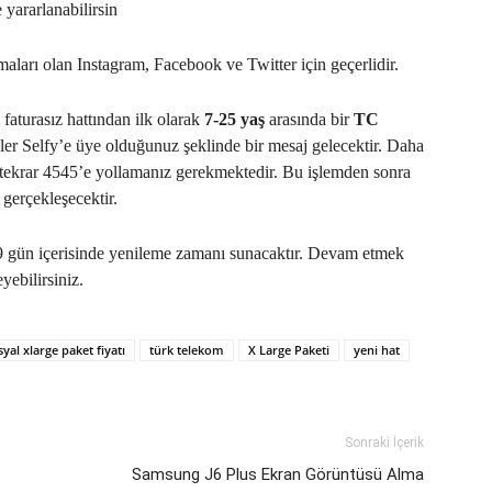
 yararlanabilirsin
ları olan Instagram, Facebook ve Twitter için geçerlidir.
 faturasız hattından ilk olarak
7-25 yaş
arasında bir
TC
ler Selfy’e üye olduğunuz şeklinde bir mesaj gelecektir. Daha
 tekrar 4545’e yollamanız gerekmektedir. Bu işlemden sonra
 gerçekleşecektir.
29 gün içerisinde yenileme zamanı sunacaktır. Devam etmek
yebilirsiniz.
yal xlarge paket fiyatı
türk telekom
X Large Paketi
yeni hat
Sonraki İçerik
Samsung J6 Plus Ekran Görüntüsü Alma