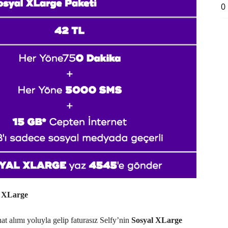
0
l XLarge
t alımı yoluyla gelip faturasız Selfy’nin
Sosyal XLarge