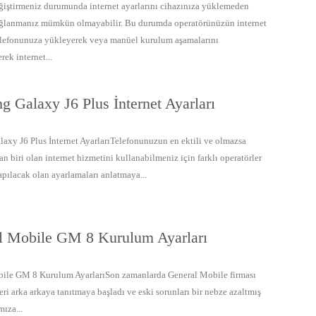
eğiştirmeniz durumunda internet ayarlarını cihazınıza yüklemeden
ağlanmanız mümkün olmayabilir. Bu durumda operatörünüzün internet
telefonunuza yükleyerek veya manüel kurulum aşamalarını
rek internet...
 Galaxy J6 Plus İnternet Ayarları
axy J6 Plus İnternet AyarlarıTelefonunuzun en ektili ve olmazsa
n biri olan internet hizmetini kullanabilmeniz için farklı operatörler
apılacak olan ayarlamaları anlatmaya...
l Mobile GM 8 Kurulum Ayarları
ile GM 8 Kurulum AyarlarıSon zamanlarda General Mobile firması
ri arka arkaya tanıtmaya başladı ve eski sorunları bir nebze azaltmış
mıza...