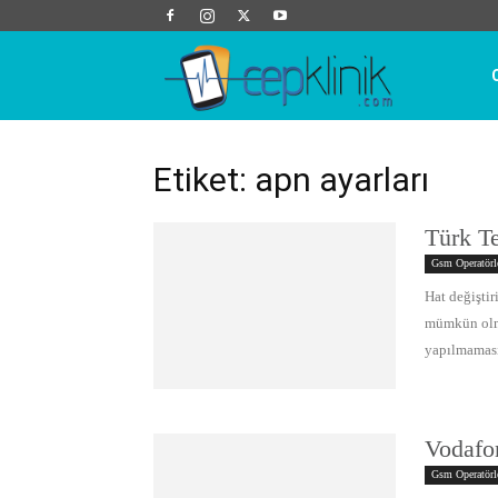
Cep
Klinik
Etiket: apn ayarları
Türk Te
Gsm Operatörl
Hat değişti
mümkün olmay
yapılmamasın
Vodafon
Gsm Operatörl