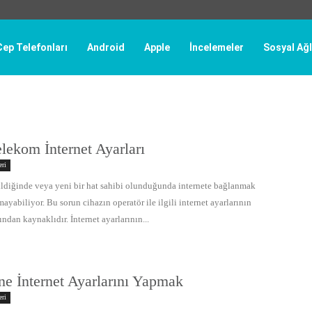
Cep Telefonları
Android
Apple
İncelemeler
Sosyal Ağl
lekom İnternet Ayarları
eri
rildiğinde veya yeni bir hat sahibi olunduğunda internete bağlanmak
abiliyor. Bu sorun cihazın operatör ile ilgili internet ayarlarının
dan kaynaklıdır. İnternet ayarlarının...
e İnternet Ayarlarını Yapmak
eri