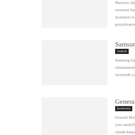
Hattınızı d
internete b
ayarlarını 
gerçekleştire
Samsung
Android
Samsung Gal
olmazlarında
içerisinde y
Genera
İncelemeler
General Mob
yeni modelle
olarak karşı