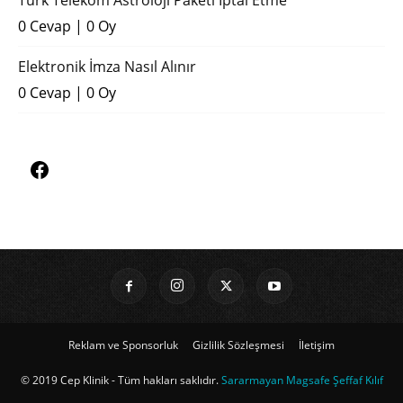
Türk Telekom Astroloji Paketi İptal Etme
0 Cevap
|
0 Oy
Elektronik İmza Nasıl Alınır
0 Cevap
|
0 Oy
Reklam ve Sponsorluk
Gizlilik Sözleşmesi
İletişim
© 2019 Cep Klinik - Tüm hakları saklıdır.
Sararmayan Magsafe Şeffaf Kılıf