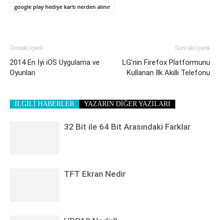
google play hediye kartı nerden alınır
Önceki İçerik
Sonraki İçerik
2014 En İyi iOS Uygulama ve
LG’nin Firefox Platformunu
Oyunları
Kullanan İlk Akıllı Telefonu
İLGİLİ HABERLER
YAZARIN DİĞER YAZILARI
32 Bit ile 64 Bit Arasındaki Farklar
TFT Ekran Nedir