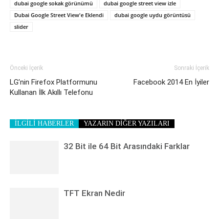
dubai google sokak görünümü
dubai google street view izle
Dubai Google Street View'e Eklendi
dubai google uydu görüntüsü
slider
Önceki İçerik
Sonraki İçerik
LG’nin Firefox Platformunu
Facebook 2014 En İyiler
Kullanan İlk Akıllı Telefonu
İLGİLİ HABERLER
YAZARIN DİĞER YAZILARI
32 Bit ile 64 Bit Arasındaki Farklar
TFT Ekran Nedir