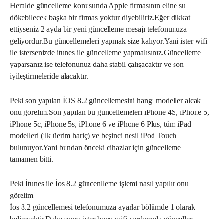
Heralde güncelleme konusunda Apple firmasının eline su
dökebilecek başka bir firmas yoktur diyebiliriz.Eğer dikkat
ettiyseniz 2 ayda bir yeni güncelleme mesajı telefonunuza
geliyordur.Bu güncellemeleri yapmak size kalıyor.Yani ister wifi
ile istersenizde itunes ile güncelleme yapmalısınız.Güncelleme
yaparsanız ise telefonunuz daha stabil çalışacaktır ve son
iyileştirmeleride alacaktır.
Peki son yapılan İOS 8.2 güncellemesini hangi modeller alcak
onu görelim.Son yapılan bu güncellemeleri iPhone 4S, iPhone 5,
iPhone 5c, iPhone 5s, iPhone 6 ve iPhone 6 Plus, tüm iPad
modelleri (ilk üerim hariç) ve beşinci nesil iPod Touch
bulunuyor.Yani bundan önceki cihazlar için güncelleme
tamamen bitti.
Peki İtunes ile İos 8.2 güncenlleme işlemi nasıl yapılır onu
görelim
İos 8.2 güncellemesi telefonumuza ayarlar bölümde 1 olarak
belirecektir.Daha sonra ister bunu wifi yardımyıla günceller