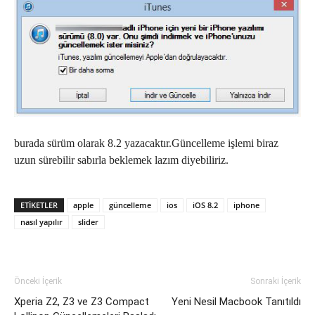
burada sürüm olarak 8.2 yazacaktır.Güncelleme işlemi biraz
uzun sürebilir sabırla beklemek lazım diyebiliriz.
ETIKETLER
apple
güncelleme
ios
iOS 8.2
iphone
nasıl yapılır
slider
Önceki İçerik
Sonraki İçerik
Xperia Z2, Z3 ve Z3 Compact
Yeni Nesil Macbook Tanıtıldı